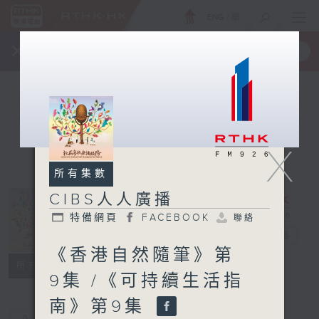
ENG
/
簡
×
全新 RTHK On The Go
取得
一手掌握 RTHK 電台、電視節目
X
所有集數
CIBS人人廣播
特備網頁
FACEBOOK
聯絡
CIBS人人廣播
電台直播
《香港自然隨筆》第
特備網頁
FACEBOOK
聯絡
所有集數
9集 /《可持續生活指
南》第9集