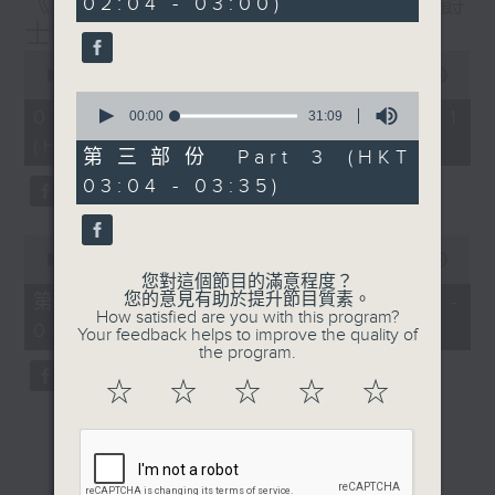
《大灣區創業夢》第6集 / 《爵
02:04 - 03:00)
9
seconds
士普及學》第6集
0
seconds
00:00
29:59
of
0
29
07/08/2026 - 第一部份 Part 1
seconds
00:00
31:09
minutes,
of
(HKT 01:30 - 02:00)
59
31
第三部份 Part 3 (HKT
seconds
minutes,
03:04 - 03:35)
9
seconds
0
seconds
00:00
55:59
of
您對這個節目的滿意程度？
55
您的意見有助於提升節目質素。
第二部份 Part 2 (HKT 02:04 -
minutes,
How satisfied are you with this program?
03:00)
59
Your feedback helps to improve the quality of
seconds
the program.
☆
☆
☆
☆
☆