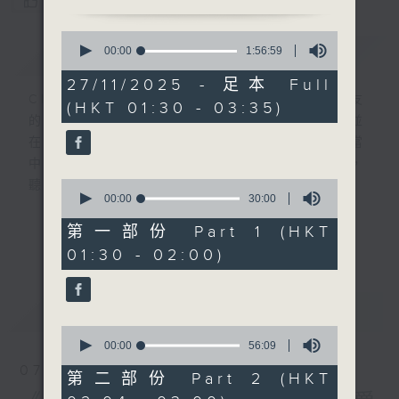
您喜歡這個節目嗎?
0
簡介
seconds
GIST
00:00
1:56:59
of
1
27/11/2025 - 足本 Full
hour,
CIBS就是社區參與廣播服務。來自社區朋友
(HKT 01:30 - 03:35)
56
的意念，通過他們自家製作變成電台節目，並
minutes,
59
在香港電台播出。《CIBS人人廣播》精選當
seconds
中的優良製作，在這個重播時段與大家一起，
0
聽聽來自不同社群的多元聲音。
seconds
00:00
30:00
of
30
意見
第一部份 Part 1 (HKT
更多...
minutes,
01:30 - 02:00)
0
seconds
最新
LATEST
0
seconds
00:00
56:09
of
07/08/2026
56
第二部份 Part 2 (HKT
minutes,