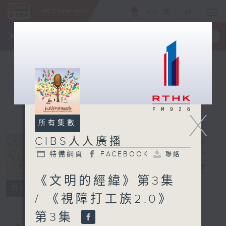
ENG
/
簡
×
全新 RTHK On The Go
取得
一手掌握 RTHK 電台、電視節目
X
所有集數
CIBS人人廣播
特備網頁
FACEBOOK
聯絡
CIBS人人廣播
電台直播
《文明的經緯》第3集
特備網頁
FACEBOOK
聯絡
所有集數
/ 《視障打工族2.0》
第3集