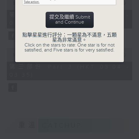
seconds
00:00
56:19
of
56
第二部份 Part 2 (HKT 02:04 -
提交及繼續 Submit
minutes,
and Continue
03:00)
19
seconds
點擊星星進行評分：一顆星為不滿意，五顆
星為非常滿意。
Click on the stars to rate: One star is for not
satisfied, and Five stars is for very satisfied.
0
seconds
00:00
31:09
of
31
第三部份 Part 3 (HKT 03:04 -
minutes,
03:35)
9
seconds
重溫
CATCHUP