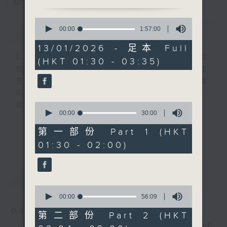
您喜歡這個節目嗎?
0
簡介
seconds
GIST
00:00
1:57:00
of
1
13/01/2026 - 足本 Full
hour,
CIBS就是社區參與廣播服務。來自社區朋友
(HKT 01:30 - 03:35)
57
的意念，通過他們自家製作變成電台節目，並
minutes,
0
在香港電台播出。《CIBS人人廣播》精選當
seconds
中的優良製作，在這個重播時段與大家一起，
0
聽聽來自不同社群的多元聲音。
seconds
00:00
30:00
of
30
意見
第一部份 Part 1 (HKT
更多...
minutes,
01:30 - 02:00)
0
seconds
最新
LATEST
0
seconds
00:00
56:09
of
08/08/2026
56
第二部份 Part 2 (HKT
minutes,