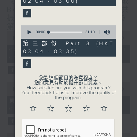
《香港有 Beatbox - 出口成
02:04 - 03:00)
9
seconds
Beat : Beatbox文化與社會共
振》第6集 /《心「齡」指南》
第6集
0
seconds
00:00
31:10
0
of
seconds
00:00
1:56:59
31
of
第三部份 Part 3 (HKT
minutes,
1
08/08/2026 - 足本 Full (HKT
03:04 - 03:35)
10
hour,
seconds
01:30 - 03:35)
56
minutes,
59
seconds
您對這個節目的滿意程度？
您的意見有助於提升節目質素。
0
How satisfied are you with this program?
seconds
00:00
30:10
Your feedback helps to improve the quality of
of
the program.
30
第一部份 Part 1 (HKT 01:30 -
minutes,
☆
☆
☆
☆
☆
02:00)
10
seconds
0