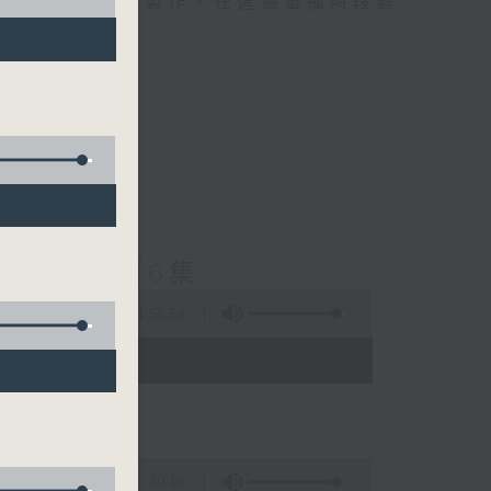
精選當中的優良製作，在這個重播時段與
士普及學》第6集
1:56:59
 - 03:35)
30:10