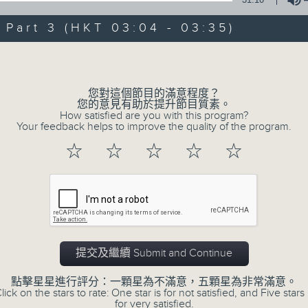
of
30
第一部份 Part 1 (HKT 01:30 - 02:00
art 3 (HKT 03:04 - 03:35)
minutes,
10
seconds
Volume
Volume
90%
0
您對這個節目的滿意程度？
seconds
00:00
您的意見有助於提升節目質素。
of
How satisfied are you with this program?
56
Your feedback helps to improve the quality of the program.
第二部份 Part 2 (HKT 02:04 - 03:00
minutes,
19
☆
☆
☆
☆
☆
seconds
Volume
90%
0
seconds
00:00
of
31
第三部份 Part 3 (HKT 03:04 - 03:35
minutes,
9
提交及繼續 Submit and Continue
seconds
Volume
90%
點擊星星進行評分：一顆星為不滿意，五顆星為非常滿意。
lick on the stars to rate: One star is for not satisfied, and Five stars 
for very satisfied.