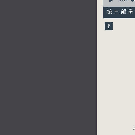
seconds
of
31
第三部份 P
minutes,
10
seconds
90%
C