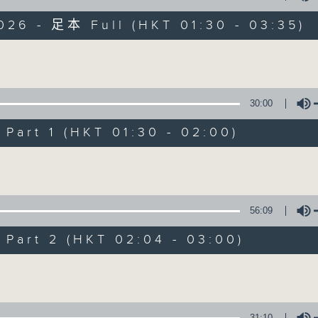
目，並在香港電台播出。《CIBS人人廣播》
大家一起，聽聽來自不同社群的多元聲音。
026 - 足本 Full (HKT 01:30 - 03:35)
意見
Volume
30:00
art 1 (HKT 01:30 - 02:00)
07/08/2026
Volume
《大灣區創業夢》第6集 / 《爵
0
seconds
00:00
56:09
of
1
07/08/2026 - 足本 Full (HKT 01:30
hour,
art 2 (HKT 02:04 - 03:00)
56
minutes,
Volume
59
seconds
Volume
90%
0
seconds
00:00
31:10