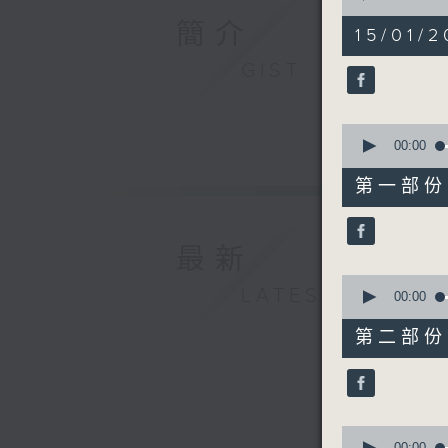
of
簡介
1
15/01/2
hour,
57
GIST
minutes,
0
seconds
90%
0
seconds
00:00
of
30
第一部份 P
minutes,
0
seconds
90%
最新
0
LATEST
seconds
00:00
of
56
第二部份 P
minutes,
9
seconds
90%
0
00:00