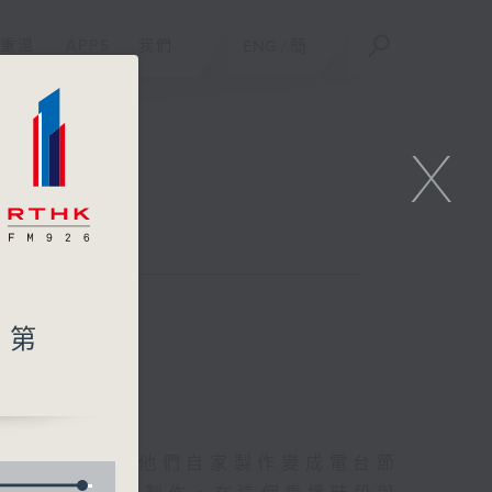
重溫
APPS
我們
ENG
/
簡
X
聯絡
》第
友的意念，通過他們自家製作變成電台節