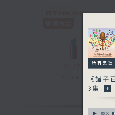
所有集數
電台直播
《諸子
3集
0
seconds
00:00