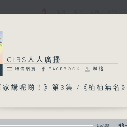
電視
電台
新聞
WEB+
CIBS人人廣播
CIBS人人廣播
聯絡
特備網頁
FACEBOOK
特備網頁
FACEBOOK
所有集數
百家講呢啲！》第3集 /《植植無名
您喜歡這個節目嗎?
CIBS就是社區參與廣播服務。來自社區朋
1:57:00