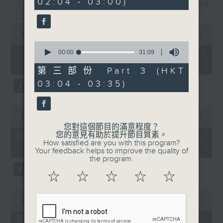
《大灣區創業夢》第6集 / 《爵
02:04 - 03:00)
9
seconds
士普及學》第6集
0
seconds
00:00
1:56:59
of
0
1
07/08/2026 - 足本 Full (HKT
seconds
00:00
31:09
hour,
of
01:30 - 03:35)
56
31
第三部份 Part 3 (HKT
minutes,
minutes,
59
03:04 - 03:35)
9
seconds
seconds
0
seconds
00:00
30:10
of
您對這個節目的滿意程度？
30
您的意見有助於提升節目質素。
第一部份 Part 1 (HKT 01:30 -
minutes,
How satisfied are you with this program?
02:00)
10
Your feedback helps to improve the quality of
seconds
the program.
☆
☆
☆
☆
☆
0
seconds
00:00
56:19
of
56
第二部份 Part 2 (HKT 02:04 -