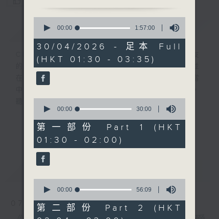
您喜歡這個節目嗎?
0
簡介
seconds
GIST
00:00
1:57:00
of
1
30/04/2026 - 足本 Full
hour,
CIBS就是社區參與廣播服務。來自社區朋友
(HKT 01:30 - 03:35)
57
的意念，通過他們自家製作變成電台節目，並
minutes,
0
在香港電台播出。《CIBS人人廣播》精選當
seconds
中的優良製作，在這個重播時段與大家一起，
0
聽聽來自不同社群的多元聲音。
seconds
00:00
30:00
of
30
意見
第一部份 Part 1 (HKT
更多...
minutes,
01:30 - 02:00)
0
seconds
最新
LATEST
0
seconds
00:00
56:09
of
07/08/2026
56
第二部份 Part 2 (HKT
minutes,