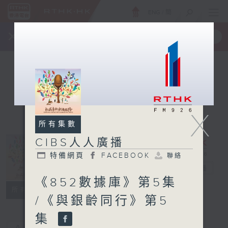
ENG
/
簡
×
全新 RTHK On The Go
取得
一手掌握 RTHK 電台、電視節目
X
所有集數
CIBS人人廣播
特備網頁
FACEBOOK
聯絡
CIBS人人廣播
電台直播
《852數據庫》第5集
特備網頁
FACEBOOK
聯絡
所有集數
/《與銀齡同行》第5
集