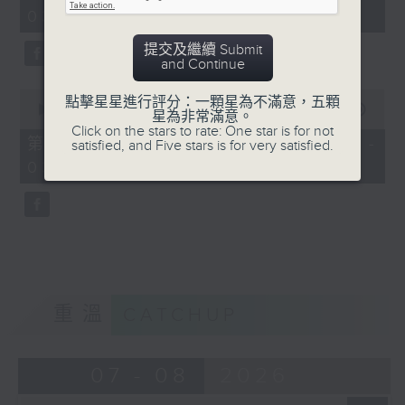
minutes,
03:00)
19
seconds
提交及繼續 Submit
and Continue
0
點擊星星進行評分：一顆星為不滿意，五顆
seconds
00:00
31:09
星為非常滿意。
of
Click on the stars to rate: One star is for not
31
第三部份 Part 3 (HKT 03:04 -
satisfied, and Five stars is for very satisfied.
minutes,
03:35)
9
seconds
重溫
CATCHUP
07 - 08
2026