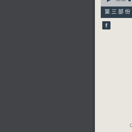
seconds
of
31
第三部份 P
minutes,
10
seconds
90%
C