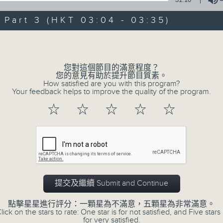
0
seconds
00:00
of
art 3 (HKT 03:04 - 03:35)
30
第一部份 Part 1 (HKT 01:30 - 02:00
minutes,
Volume
10
seconds
Volume
90%
您對這個節目的滿意程度？
您的意見有助於提升節目質素。
0
How satisfied are you with this program?
seconds
00:00
Your feedback helps to improve the quality of the program.
of
56
第二部份 Part 2 (HKT 02:04 - 03:00
☆
☆
☆
☆
☆
minutes,
19
seconds
Volume
90%
0
seconds
00:00
of
31
第三部份 Part 3 (HKT 03:04 - 03:35
提交及繼續 Submit and Continue
minutes,
9
seconds
Volume
點擊星星進行評分：一顆星為不滿意，五顆星為非常滿意。
90%
lick on the stars to rate: One star is for not satisfied, and Five stars 
for very satisfied.