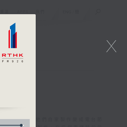
重溫
APPS
我們
ENG
/
簡
X
聯絡
/
友的意念，通過他們自家製作變成電台節