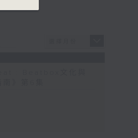
at : Beatbox文化與
指南》第6集