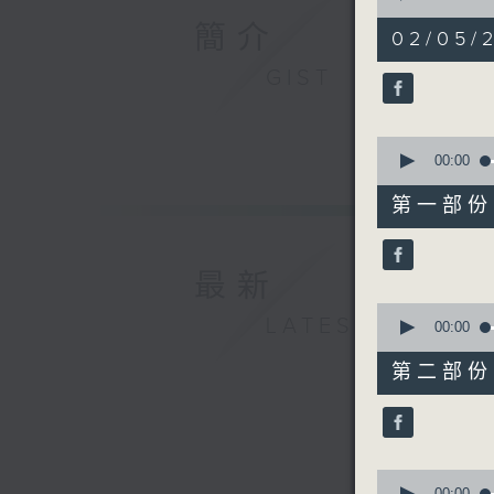
of
簡介
1
02/05/
hour,
57
GIST
minutes,
0
seconds
90%
0
seconds
00:00
of
30
第一部份 P
minutes,
10
seconds
90%
最新
0
LATEST
seconds
00:00
of
56
第二部份 P
minutes,
19
seconds
90%
0
00:00