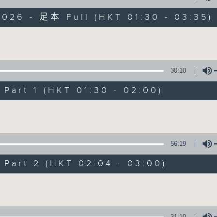
目，並在香港電台播出。《CIBS人人廣播》
大家一起，聽聽來自不同社群的多元聲音。
2026 - 足本 Full (HKT 01:30 - 03:35)
意見
Volume
30:10
art 1 (HKT 01:30 - 02:00)
08/08/2026
Volume
《香港有 Beatbox - 出口成 Bea
振》第6集 /《心「齡」指南》第
56:19
0
seconds
00:00
of
art 2 (HKT 02:04 - 03:00)
1
08/08/2026 - 足本 Full (HKT 01:30
hour,
Volume
56
minutes,
59
seconds
Volume
90%
31:10