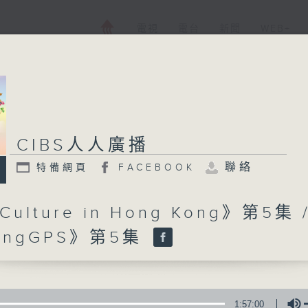
電視
電台
新聞
WEB+
CIBS人人廣播
CIBS人人廣播
聯絡
特備網頁
FACEBOOK
特備網頁
FACEBOOK
所有集數
Culture in Hong Kong》第5集 
kingGPS》第5集
您喜歡這個節目嗎?
CIBS就是社區參與廣播服務。來自社區朋
1:57:00