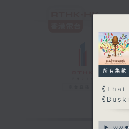
所有集數
電台直播
《Thai 
《Bus
0
seconds
00:00