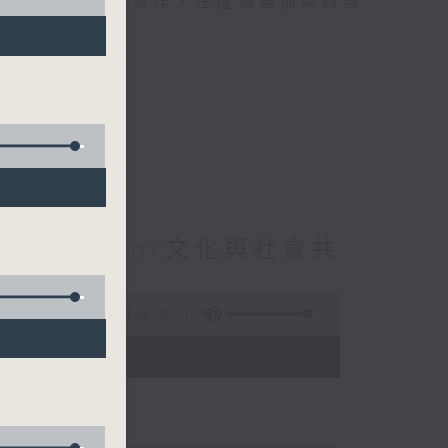
精選當中的優良製作，在這個重播時段與
t : Beatbox文化與社會共
6集
1:56:59
 - 03:35)