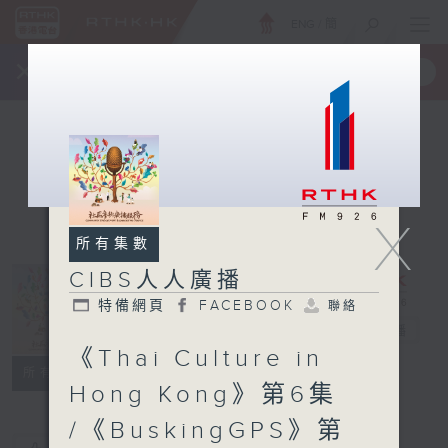
ENG
/
簡
×
全新 RTHK On The Go
取得
一手掌握 RTHK 電台、電視節目
X
所有集數
CIBS人人廣播
特備網頁
FACEBOOK
聯絡
CIBS人人廣播
電台直播
《Thai Culture in
特備網頁
FACEBOOK
聯絡
所有集數
Hong Kong》第6集
/《BuskingGPS》第