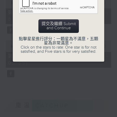
seconds
00:00
56:19
of
56
第二部份 Part 2 (HKT 02:04 -
minutes,
03:00)
19
seconds
提交及繼續 Submit
and Continue
點擊星星進行評分：一顆星為不滿意，五顆
0
星為非常滿意。
seconds
00:00
31:09
Click on the stars to rate: One star is for not
of
satisfied, and Five stars is for very satisfied.
31
第三部份 Part 3 (HKT 03:04 -
minutes,
03:35)
9
seconds
重溫
CATCHUP