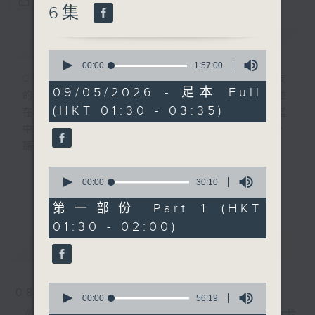
您喜歡這個節目嗎?
6集
簡介
GIST
0
seconds
00:00
1:57:00
of
CIBS就是社區參與廣播服務。來自社區朋友
1
09/05/2026 - 足本 Full
的意念，通過他們自家製作變成電台節目，並
hour,
(HKT 01:30 - 03:35)
57
在香港電台播出。《CIBS人人廣播》精選當
minutes,
中的優良製作，在這個重播時段與大家一起，
0
seconds
聽聽來自不同社群的多元聲音。
0
意見
seconds
00:00
30:10
更多...
of
30
第一部份 Part 1 (HKT
minutes,
01:30 - 02:00)
10
seconds
最新
LATEST
0
08/08/2026
seconds
00:00
56:19
of