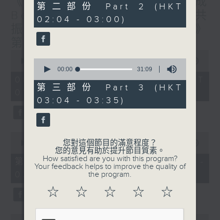
《香港有 Beatbox - 出口成
56
第二部份 Part 2 (HKT
minutes,
Beat : Beatbox文化與社會共
02:04 - 03:00)
19
振》第6集 /《心「齡」指南》
seconds
第6集
0
seconds
0
00:00
1:56:59
of
seconds
00:00
31:09
1
of
08/08/2026 - 足本 Full (HKT
hour,
31
第三部份 Part 3 (HKT
01:30 - 03:35)
56
minutes,
03:04 - 03:35)
minutes,
9
59
seconds
seconds
0
您對這個節目的滿意程度？
seconds
00:00
30:10
您的意見有助於提升節目質素。
of
How satisfied are you with this program?
30
第一部份 Part 1 (HKT 01:30 -
Your feedback helps to improve the quality of
minutes,
02:00)
the program.
10
seconds
☆
☆
☆
☆
☆
0