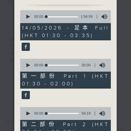
您喜歡這個節目嗎?
0
簡介
seconds
GIST
00:00
1:56:59
of
1
14/05/2026 - 足本 Full
hour,
CIBS就是社區參與廣播服務。來自社區朋友
(HKT 01:30 - 03:35)
56
的意念，通過他們自家製作變成電台節目，並
minutes,
59
在香港電台播出。《CIBS人人廣播》精選當
seconds
中的優良製作，在這個重播時段與大家一起，
0
聽聽來自不同社群的多元聲音。
seconds
00:00
30:00
of
30
意見
第一部份 Part 1 (HKT
更多...
minutes,
01:30 - 02:00)
0
seconds
最新
LATEST
0
seconds
00:00
56:19
of
08/08/2026
56
第二部份 Part 2 (HKT
minutes,