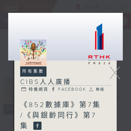
ENG
/
簡
×
全新 RTHK On The Go
取得
一手掌握 RTHK 電台、電視節目
X
所有集數
CIBS人人廣播
特備網頁
FACEBOOK
聯絡
CIBS人人廣播
電台直播
《852數據庫》第7集
特備網頁
FACEBOOK
聯絡
所有集數
/《與銀齡同行》第7
集