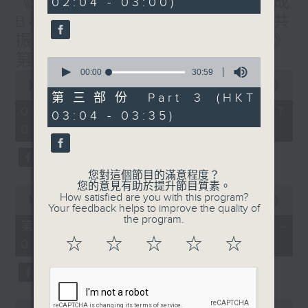
《香港有 Beatbox - 出口成
02:04 - 03:00)
19
seconds
Beat : Beatbox文化與社會共
振》第6集 /《心「齡」指南》
第6集
0
seconds
00:00
30:59
0
of
seconds
00:00
1:56:59
30
of
第三部份 Part 3 (HKT
minutes,
1
08/08/2026 - 足本 Full (HKT
03:04 - 03:35)
59
hour,
seconds
01:30 - 03:35)
56
minutes,
59
seconds
您對這個節目的滿意程度？
您的意見有助於提升節目質素。
0
How satisfied are you with this program?
seconds
00:00
30:10
Your feedback helps to improve the quality of
of
the program.
30
第一部份 Part 1 (HKT 01:30 -
minutes,
☆
☆
☆
☆
☆
02:00)
10
seconds
0