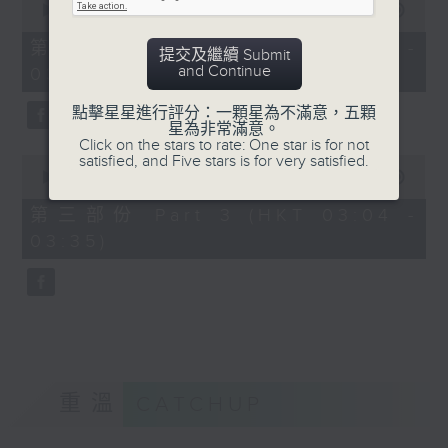
seconds
00:00
56:19
of
56
第二部份 Part 2 (HKT 02:04 -
提交及繼續 Submit
minutes,
and Continue
03:00)
19
seconds
點擊星星進行評分：一顆星為不滿意，五顆
星為非常滿意。
Click on the stars to rate: One star is for not
satisfied, and Five stars is for very satisfied.
0
seconds
00:00
31:09
of
31
第三部份 Part 3 (HKT 03:04 -
minutes,
03:35)
9
seconds
重溫
CATCHUP