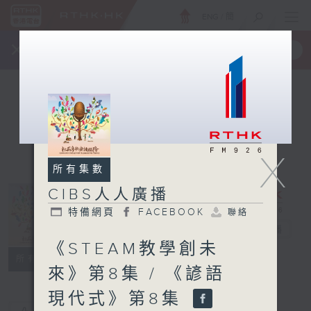
ENG
/
簡
×
全新 RTHK On The Go
取得
一手掌握 RTHK 電台、電視節目
X
所有集數
CIBS人人廣播
特備網頁
FACEBOOK
聯絡
CIBS人人廣播
電台直播
《STEAM教學創未
特備網頁
FACEBOOK
聯絡
所有集數
來》第8集 / 《諺語
現代式》第8集