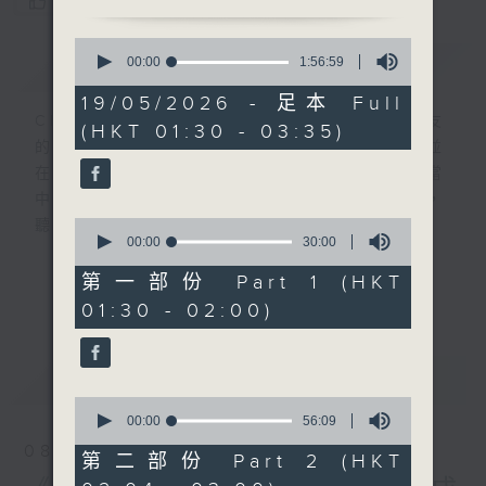
您喜歡這個節目嗎?
0
簡介
seconds
GIST
00:00
1:56:59
of
1
19/05/2026 - 足本 Full
hour,
CIBS就是社區參與廣播服務。來自社區朋友
(HKT 01:30 - 03:35)
56
的意念，通過他們自家製作變成電台節目，並
minutes,
59
在香港電台播出。《CIBS人人廣播》精選當
seconds
中的優良製作，在這個重播時段與大家一起，
0
聽聽來自不同社群的多元聲音。
seconds
00:00
30:00
of
30
意見
第一部份 Part 1 (HKT
更多...
minutes,
01:30 - 02:00)
0
seconds
最新
LATEST
0
seconds
00:00
56:09
of
08/08/2026
56
第二部份 Part 2 (HKT
minutes,