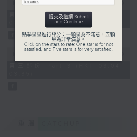
seconds
00:00
56:19
of
56
第二部份 Part 2 (HKT 02:04 -
提交及繼續 Submit
minutes,
and Continue
03:00)
19
seconds
點擊星星進行評分：一顆星為不滿意，五顆
星為非常滿意。
Click on the stars to rate: One star is for not
satisfied, and Five stars is for very satisfied.
0
seconds
00:00
31:09
of
31
第三部份 Part 3 (HKT 03:04 -
minutes,
03:35)
9
seconds
重溫
CATCHUP