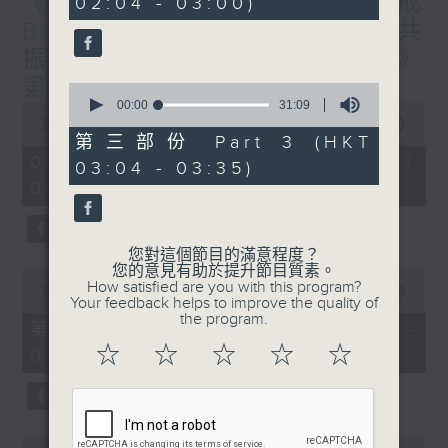
《香港有 Beatbox - 出口成
02:04 - 03:00)
9
seconds
Beat : Beatbox文化與社會共
振》第6集 /《心「齡」指南》
第6集
0
seconds
00:00
31:09
0
of
seconds
00:00
1:56:59
31
of
第三部份 Part 3 (HKT
minutes,
1
08/08/2026 - 足本 Full (HKT
03:04 - 03:35)
9
hour,
seconds
01:30 - 03:35)
56
minutes,
59
seconds
您對這個節目的滿意程度？
您的意見有助於提升節目質素。
0
How satisfied are you with this program?
seconds
00:00
30:10
Your feedback helps to improve the quality of
of
the program.
30
第一部份 Part 1 (HKT 01:30 -
minutes,
☆
☆
☆
☆
☆
02:00)
10
seconds
0