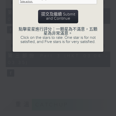
seconds
00:00
56:19
of
56
第二部份 Part 2 (HKT 02:04 -
提交及繼續 Submit
minutes,
and Continue
03:00)
19
seconds
點擊星星進行評分：一顆星為不滿意，五顆
星為非常滿意。
Click on the stars to rate: One star is for not
satisfied, and Five stars is for very satisfied.
0
seconds
00:00
31:09
of
31
第三部份 Part 3 (HKT 03:04 -
minutes,
03:35)
9
seconds
重溫
CATCHUP