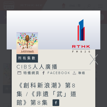
ENG
/
簡
×
全新 RTHK On The Go
取得
一手掌握 RTHK 電台、電視節目
X
所有集數
CIBS人人廣播
特備網頁
FACEBOOK
聯絡
CIBS人人廣播
電台直播
《創科新浪潮》第8
特備網頁
FACEBOOK
聯絡
所有集數
集 /《非遺「武」道
館》第8集