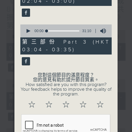
《香港有 Beatbox - 出口成
02:04 - 03:00)
19
seconds
Beat : Beatbox文化與社會共
振》第6集 /《心「齡」指南》
第6集
0
seconds
00:00
31:10
0
of
seconds
00:00
1:56:59
31
of
第三部份 Part 3 (HKT
minutes,
1
08/08/2026 - 足本 Full (HKT
03:04 - 03:35)
10
hour,
seconds
01:30 - 03:35)
56
minutes,
59
seconds
您對這個節目的滿意程度？
您的意見有助於提升節目質素。
0
How satisfied are you with this program?
seconds
00:00
30:10
Your feedback helps to improve the quality of
of
the program.
30
第一部份 Part 1 (HKT 01:30 -
minutes,
☆
☆
☆
☆
☆
02:00)
10
seconds
0