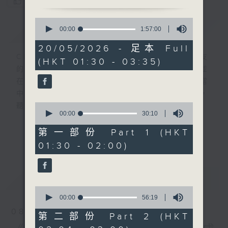
您喜歡這個節目嗎?
0
簡介
seconds
GIST
00:00
1:57:00
of
1
20/05/2026 - 足本 Full
hour,
CIBS就是社區參與廣播服務。來自社區朋友
(HKT 01:30 - 03:35)
57
的意念，通過他們自家製作變成電台節目，並
minutes,
0
在香港電台播出。《CIBS人人廣播》精選當
seconds
中的優良製作，在這個重播時段與大家一起，
0
聽聽來自不同社群的多元聲音。
seconds
00:00
30:10
of
30
意見
第一部份 Part 1 (HKT
更多...
minutes,
01:30 - 02:00)
10
seconds
最新
LATEST
0
seconds
00:00
56:19
of
08/08/2026
56
第二部份 Part 2 (HKT
minutes,