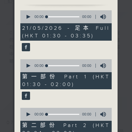
您喜歡這個節目嗎?
0
簡介
seconds
GIST
00:00
00:00
of
0
21/05/2026 - 足本 Full
seconds
CIBS就是社區參與廣播服務。來自社區朋友
(HKT 01:30 - 03:35)
的意念，通過他們自家製作變成電台節目，並
在香港電台播出。《CIBS人人廣播》精選當
中的優良製作，在這個重播時段與大家一起，
0
聽聽來自不同社群的多元聲音。
seconds
00:00
00:00
of
0
意見
第一部份 Part 1 (HKT
更多...
seconds
01:30 - 02:00)
最新
LATEST
0
seconds
00:00
00:00
of
07/08/2026
0
第二部份 Part 2 (HKT
seconds