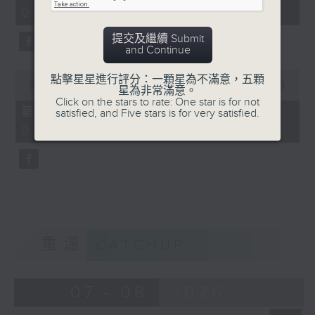
minutes,
03:00)
19
seconds
提交及繼續 Submit
and Continue
0
點擊星星進行評分：一顆星為不滿意，五顆
seconds
00:00
31:09
星為非常滿意。
of
Click on the stars to rate: One star is for not
31
第三部份 Part 3 (HKT 03:04 -
satisfied, and Five stars is for very satisfied.
minutes,
03:35)
9
seconds
重溫
CATCHUP
07 - 08
2026