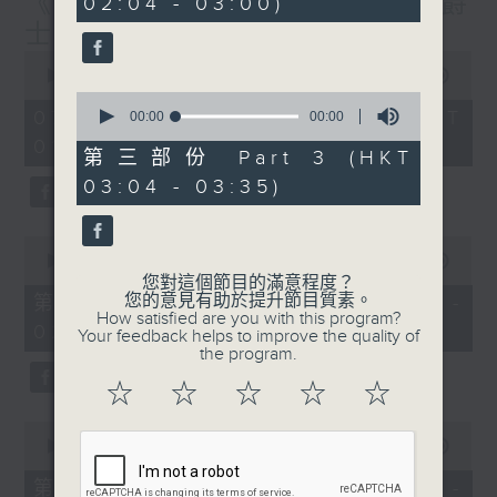
《大灣區創業夢》第6集 / 《爵
02:04 - 03:00)
士普及學》第6集
0
seconds
00:00
1:56:59
of
0
1
07/08/2026 - 足本 Full (HKT
seconds
00:00
00:00
hour,
of
01:30 - 03:35)
56
0
第三部份 Part 3 (HKT
minutes,
seconds
59
03:04 - 03:35)
seconds
0
seconds
00:00
30:10
of
您對這個節目的滿意程度？
30
您的意見有助於提升節目質素。
第一部份 Part 1 (HKT 01:30 -
minutes,
How satisfied are you with this program?
02:00)
10
Your feedback helps to improve the quality of
seconds
the program.
☆
☆
☆
☆
☆
0
seconds
00:00
56:19
of
56
第二部份 Part 2 (HKT 02:04 -