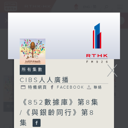
ENG
/
簡
×
全新 RTHK On The Go
取得
一手掌握 RTHK 電台、電視節目
X
所有集數
CIBS人人廣播
特備網頁
FACEBOOK
聯絡
CIBS人人廣播
電台直播
《852數據庫》第8集
特備網頁
FACEBOOK
聯絡
所有集數
/《與銀齡同行》第8
集