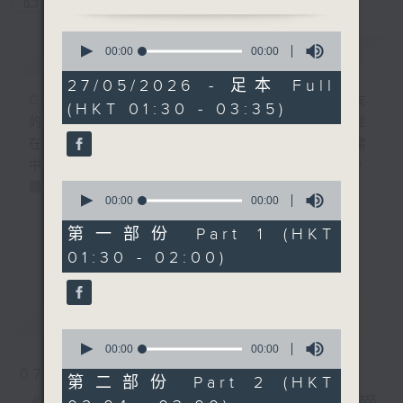
您喜歡這個節目嗎?
0
簡介
seconds
GIST
00:00
00:00
of
0
27/05/2026 - 足本 Full
seconds
CIBS就是社區參與廣播服務。來自社區朋友
(HKT 01:30 - 03:35)
的意念，通過他們自家製作變成電台節目，並
在香港電台播出。《CIBS人人廣播》精選當
中的優良製作，在這個重播時段與大家一起，
0
聽聽來自不同社群的多元聲音。
seconds
00:00
00:00
of
0
意見
第一部份 Part 1 (HKT
更多...
seconds
01:30 - 02:00)
最新
LATEST
0
seconds
00:00
56:20
of
07/08/2026
56
第二部份 Part 2 (HKT
minutes,