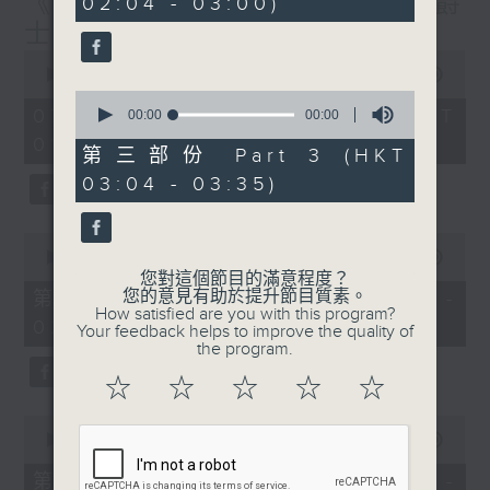
《大灣區創業夢》第6集 / 《爵
02:04 - 03:00)
20
seconds
士普及學》第6集
0
seconds
00:00
1:56:59
of
0
1
07/08/2026 - 足本 Full (HKT
seconds
00:00
00:00
hour,
of
01:30 - 03:35)
56
0
第三部份 Part 3 (HKT
minutes,
seconds
59
03:04 - 03:35)
seconds
0
seconds
00:00
30:10
of
您對這個節目的滿意程度？
30
您的意見有助於提升節目質素。
第一部份 Part 1 (HKT 01:30 -
minutes,
How satisfied are you with this program?
02:00)
10
Your feedback helps to improve the quality of
seconds
the program.
☆
☆
☆
☆
☆
0
seconds
00:00
56:19
of
56
第二部份 Part 2 (HKT 02:04 -