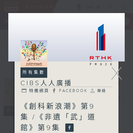
ENG
/
簡
×
全新 RTHK On The Go
取得
一手掌握 RTHK 電台、電視節目
X
所有集數
CIBS人人廣播
特備網頁
FACEBOOK
聯絡
CIBS人人廣播
電台直播
《創科新浪潮》第9
特備網頁
FACEBOOK
聯絡
所有集數
集 /《非遺「武」道
館》第9集