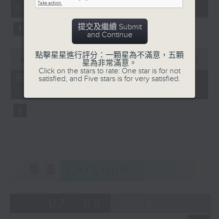
minutes,
03:00)
19
seconds
提交及繼續 Submit
and Continue
0
點擊星星進行評分：一顆星為不滿意，五顆
seconds
00:00
31:09
星為非常滿意。
of
Click on the stars to rate: One star is for not
31
第三部份 Part 3 (HKT 03:04 -
satisfied, and Five stars is for very satisfied.
minutes,
03:35)
9
seconds
重溫
CATCHUP
07 - 08
2026