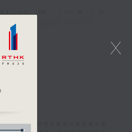
重溫
APPS
我們
ENG
/
簡
X
聯絡
》
友的意念，通過他們自家製作變成電台節