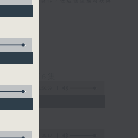
精選當中的優良製作，在這個重播時段與
士普及學》第6集
1:56:59
 - 03:35)
30:10