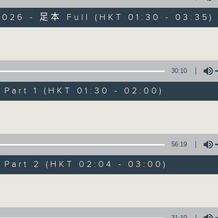
目，並在香港電台播出。《CIBS人人廣播》
大家一起，聽聽來自不同社群的多元聲音。
2026 - 足本 Full (HKT 01:30 - 03:35)
意見
Volume
30:10
art 1 (HKT 01:30 - 02:00)
07/08/2026
Volume
《大灣區創業夢》第6集 / 《爵
0
seconds
00:00
56:19
of
1
07/08/2026 - 足本 Full (HKT 01:30
hour,
art 2 (HKT 02:04 - 03:00)
56
minutes,
Volume
59
seconds
Volume
90%
0
seconds
00:00
31:10