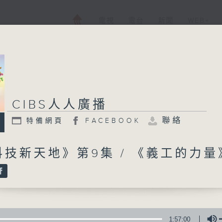
電視
電台
新聞
WEB+
CIBS人人廣播
CIBS人人廣播
聯絡
特備網頁
FACEBOOK
特備網頁
FACEBOOK
所有集數
技新天地》第9集 / 《義工的力量
您喜歡這個節目嗎?
CIBS就是社區參與廣播服務。來自社區朋
1:57:00