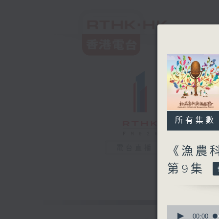
所有集數
電台直播
《漁農科
第9集
0
seconds
00:00