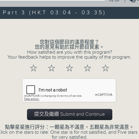
of
30
第一部份 Part 1 (HKT 01:30 - 02:00
art 3 (HKT 03:04 - 03:35)
minutes,
10
seconds
Volume
Volume
90%
0
您對這個節目的滿意程度？
seconds
00:00
您的意見有助於提升節目質素。
of
How satisfied are you with this program?
56
Your feedback helps to improve the quality of the program.
第二部份 Part 2 (HKT 02:04 - 03:00
minutes,
19
☆
☆
☆
☆
☆
seconds
Volume
90%
0
seconds
00:00
of
31
第三部份 Part 3 (HKT 03:04 - 03:35
minutes,
9
提交及繼續 Submit and Continue
seconds
Volume
90%
點擊星星進行評分：一顆星為不滿意，五顆星為非常滿意。
lick on the stars to rate: One star is for not satisfied, and Five stars 
for very satisfied.