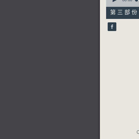
seconds
of
31
第三部份 P
minutes,
10
seconds
90%
C