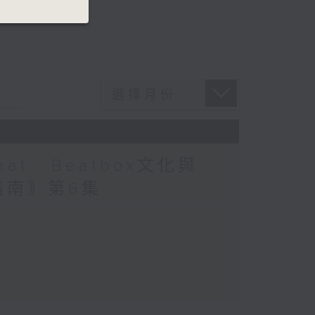
at : Beatbox文化與
指南》第6集