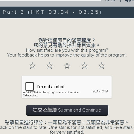
0
seconds
00:00
of
art 3 (HKT 03:04 - 03:35)
30
第一部份 Part 1 (HKT 01:30 - 02:00
minutes,
Volume
10
seconds
Volume
90%
您對這個節目的滿意程度？
您的意見有助於提升節目質素。
0
How satisfied are you with this program?
seconds
00:00
Your feedback helps to improve the quality of the program.
of
56
第二部份 Part 2 (HKT 02:04 - 03:00
☆
☆
☆
☆
☆
minutes,
19
seconds
Volume
90%
0
seconds
00:00
of
31
第三部份 Part 3 (HKT 03:04 - 03:35
提交及繼續 Submit and Continue
minutes,
9
seconds
Volume
點擊星星進行評分：一顆星為不滿意，五顆星為非常滿意。
90%
lick on the stars to rate: One star is for not satisfied, and Five stars 
for very satisfied.