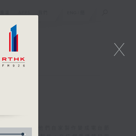
重溫
APPS
我們
ENG
/
簡
X
聯絡
/
友的意念，通過他們自家製作變成電台節