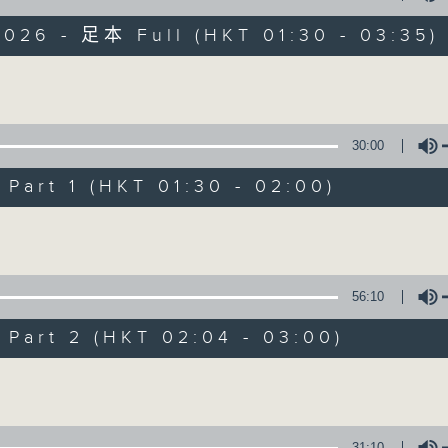
目，並在香港電台播出。《CIBS人人廣播》
大家一起，聽聽來自不同社群的多元聲音。
2026 - 足本 Full (HKT 01:30 - 03:35)
意見
Volume
30:00
art 1 (HKT 01:30 - 02:00)
08/08/2026
Volume
《香港有 Beatbox - 出口成 Bea
振》第6集 /《心「齡」指南》第
56:10
0
seconds
00:00
of
art 2 (HKT 02:04 - 03:00)
1
08/08/2026 - 足本 Full (HKT 01:30
hour,
Volume
56
minutes,
59
seconds
Volume
90%
31:10