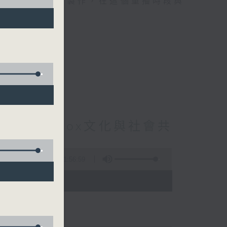
精選當中的優良製作，在這個重播時段與
t : Beatbox文化與社會共
6集
1:56:59
 - 03:35)