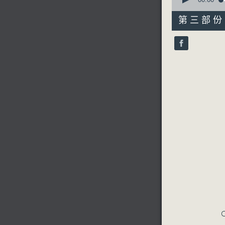
seconds
of
31
第三部份 P
minutes,
10
seconds
90%
C