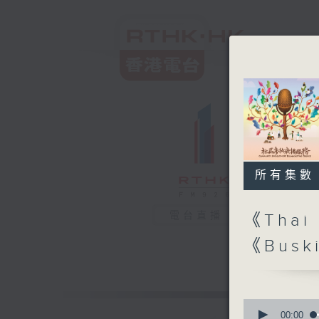
所有集數
電台直播
《Thai 
《Bus
0
seconds
00:00