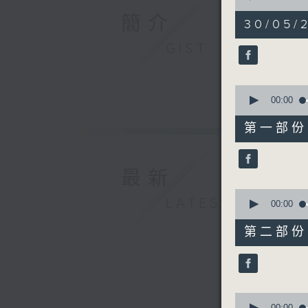
of
簡介
1
30/05/
hour,
57
GIST
minutes,
0
seconds
90%
0
seconds
00:00
of
30
第一部份 P
minutes,
0
seconds
90%
最新
0
LATEST
seconds
00:00
of
56
第二部份 P
minutes,
10
seconds
90%
0
00:00