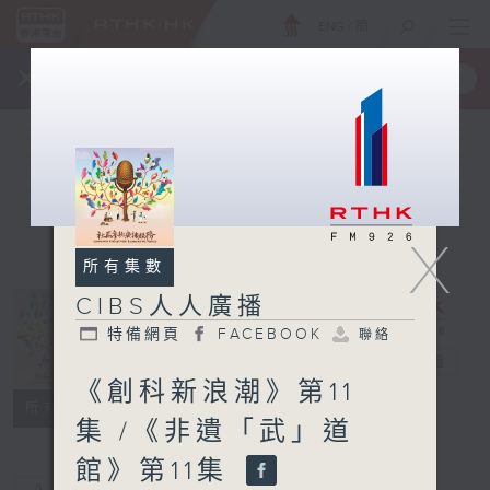
ENG
/
簡
×
全新 RTHK On The Go
取得
一手掌握 RTHK 電台、電視節目
X
所有集數
CIBS人人廣播
特備網頁
FACEBOOK
聯絡
CIBS人人廣播
電台直播
《創科新浪潮》第11
特備網頁
FACEBOOK
聯絡
所有集數
集 /《非遺「武」道
館》第11集