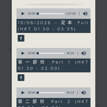
您喜歡這個節目嗎?
0
簡介
seconds
GIST
00:00
1:57:00
of
1
10/06/2026 - 足本 Full
hour,
CIBS就是社區參與廣播服務。來自社區朋友
(HKT 01:30 - 03:35)
57
的意念，通過他們自家製作變成電台節目，並
minutes,
0
在香港電台播出。《CIBS人人廣播》精選當
seconds
中的優良製作，在這個重播時段與大家一起，
0
聽聽來自不同社群的多元聲音。
seconds
00:00
30:10
of
30
意見
第一部份 Part 1 (HKT
更多...
minutes,
01:30 - 02:00)
10
seconds
最新
LATEST
0
seconds
00:00
56:19
of
07/08/2026
56
第二部份 Part 2 (HKT
minutes,