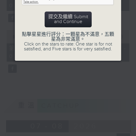
minutes,
03:00)
19
seconds
提交及繼續 Submit
and Continue
0
點擊星星進行評分：一顆星為不滿意，五顆
seconds
00:00
31:09
星為非常滿意。
of
Click on the stars to rate: One star is for not
31
第三部份 Part 3 (HKT 03:04 -
satisfied, and Five stars is for very satisfied.
minutes,
03:35)
9
seconds
重溫
CATCHUP
07 - 08
2026