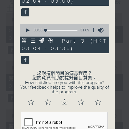
《大灣區創業夢》第6集 / 《爵
02:04 - 03:00)
19
seconds
士普及學》第6集
0
seconds
00:00
1:56:59
of
0
1
07/08/2026 - 足本 Full (HKT
seconds
00:00
31:09
hour,
of
01:30 - 03:35)
56
31
第三部份 Part 3 (HKT
minutes,
minutes,
59
03:04 - 03:35)
9
seconds
seconds
0
seconds
00:00
30:10
of
您對這個節目的滿意程度？
30
您的意見有助於提升節目質素。
第一部份 Part 1 (HKT 01:30 -
minutes,
How satisfied are you with this program?
02:00)
10
Your feedback helps to improve the quality of
seconds
the program.
☆
☆
☆
☆
☆
0
seconds
00:00
56:19
of
56
第二部份 Part 2 (HKT 02:04 -