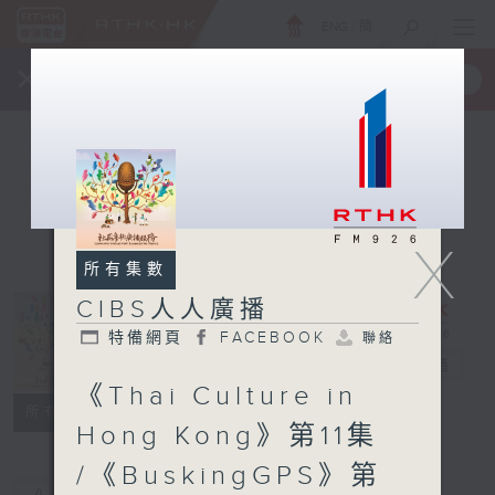
ENG
/
簡
×
全新 RTHK On The Go
取得
一手掌握 RTHK 電台、電視節目
X
所有集數
CIBS人人廣播
特備網頁
FACEBOOK
聯絡
CIBS人人廣播
電台直播
《Thai Culture in
特備網頁
FACEBOOK
聯絡
所有集數
Hong Kong》第11集
/《BuskingGPS》第