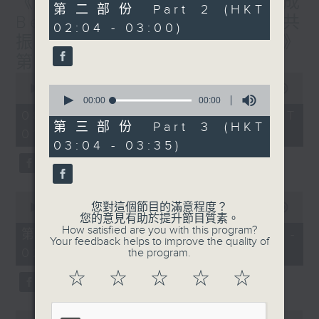
《香港有 Beatbox - 出口成
56
第二部份 Part 2 (HKT
minutes,
Beat : Beatbox文化與社會共
02:04 - 03:00)
10
振》第6集 /《心「齡」指南》
seconds
第6集
0
seconds
0
00:00
1:56:59
of
seconds
00:00
00:00
1
of
08/08/2026 - 足本 Full (HKT
hour,
0
第三部份 Part 3 (HKT
01:30 - 03:35)
56
seconds
03:04 - 03:35)
minutes,
59
seconds
0
您對這個節目的滿意程度？
seconds
00:00
30:10
您的意見有助於提升節目質素。
of
How satisfied are you with this program?
30
第一部份 Part 1 (HKT 01:30 -
Your feedback helps to improve the quality of
minutes,
02:00)
the program.
10
seconds
☆
☆
☆
☆
☆
0