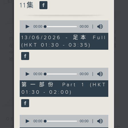
您喜歡這個節目嗎?
11集
簡介
GIST
0
seconds
00:00
1:57:00
of
CIBS就是社區參與廣播服務。來自社區朋友
1
13/06/2026 - 足本 Full
的意念，通過他們自家製作變成電台節目，並
hour,
(HKT 01:30 - 03:35)
57
在香港電台播出。《CIBS人人廣播》精選當
minutes,
中的優良製作，在這個重播時段與大家一起，
0
seconds
聽聽來自不同社群的多元聲音。
0
意見
seconds
00:00
30:00
更多...
of
30
第一部份 Part 1 (HKT
minutes,
01:30 - 02:00)
0
seconds
最新
LATEST
0
08/08/2026
seconds
00:00
56:10
of