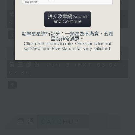
seconds
00:00
56:19
of
56
第二部份 Part 2 (HKT 02:04 -
提交及繼續 Submit
minutes,
and Continue
03:00)
19
seconds
點擊星星進行評分：一顆星為不滿意，五顆
星為非常滿意。
Click on the stars to rate: One star is for not
satisfied, and Five stars is for very satisfied.
0
seconds
00:00
31:09
of
31
第三部份 Part 3 (HKT 03:04 -
minutes,
03:35)
9
seconds
重溫
CATCHUP