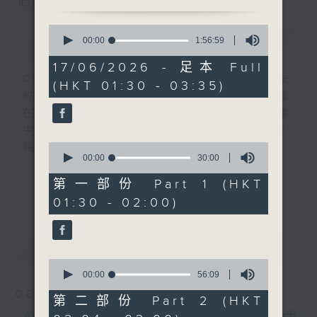
您喜歡這個節目嗎?
0
簡介
seconds
GIST
00:00
1:56:59
of
1
17/06/2026 - 足本 Full
hour,
CIBS就是社區參與廣播服務。來自社區朋友
(HKT 01:30 - 03:35)
56
的意念，通過他們自家製作變成電台節目，並
minutes,
59
在香港電台播出。《CIBS人人廣播》精選當
seconds
中的優良製作，在這個重播時段與大家一起，
0
聽聽來自不同社群的多元聲音。
seconds
00:00
30:00
of
30
意見
第一部份 Part 1 (HKT
更多...
minutes,
01:30 - 02:00)
0
seconds
最新
LATEST
0
seconds
00:00
56:09
of
08/08/2026
56
第二部份 Part 2 (HKT
minutes,