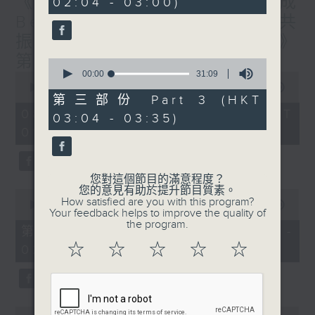
《香港有 Beatbox - 出口成
02:04 - 03:00)
9
seconds
Beat : Beatbox文化與社會共
振》第6集 /《心「齡」指南》
第6集
0
seconds
00:00
31:09
0
of
seconds
00:00
1:56:59
31
of
第三部份 Part 3 (HKT
minutes,
1
08/08/2026 - 足本 Full (HKT
03:04 - 03:35)
9
hour,
seconds
01:30 - 03:35)
56
minutes,
59
seconds
您對這個節目的滿意程度？
您的意見有助於提升節目質素。
0
How satisfied are you with this program?
seconds
00:00
30:10
Your feedback helps to improve the quality of
of
the program.
30
第一部份 Part 1 (HKT 01:30 -
minutes,
☆
☆
☆
☆
☆
02:00)
10
seconds
0