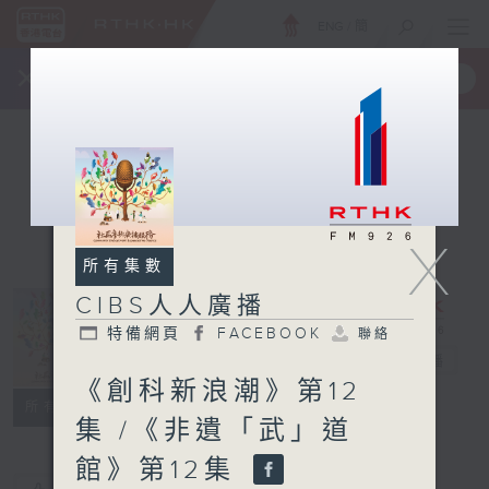
ENG
/
簡
×
全新 RTHK On The Go
取得
一手掌握 RTHK 電台、電視節目
X
所有集數
CIBS人人廣播
特備網頁
FACEBOOK
聯絡
CIBS人人廣播
電台直播
《創科新浪潮》第12
特備網頁
FACEBOOK
聯絡
所有集數
集 /《非遺「武」道
館》第12集