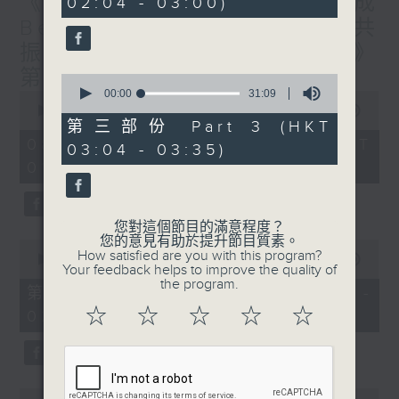
《香港有 Beatbox - 出口成
02:04 - 03:00)
9
seconds
Beat : Beatbox文化與社會共
振》第6集 /《心「齡」指南》
第6集
0
seconds
00:00
31:09
0
of
seconds
00:00
1:56:59
31
of
第三部份 Part 3 (HKT
minutes,
1
08/08/2026 - 足本 Full (HKT
03:04 - 03:35)
9
hour,
seconds
01:30 - 03:35)
56
minutes,
59
seconds
您對這個節目的滿意程度？
您的意見有助於提升節目質素。
0
How satisfied are you with this program?
seconds
00:00
30:10
Your feedback helps to improve the quality of
of
the program.
30
第一部份 Part 1 (HKT 01:30 -
minutes,
☆
☆
☆
☆
☆
02:00)
10
seconds
0