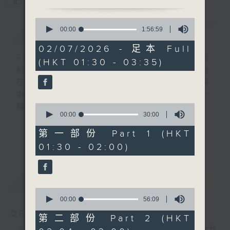
您喜歡這個節目嗎?
0
簡介
seconds
GIST
00:00
1:56:59
of
1
02/07/2026 - 足本 Full
hour,
CIBS就是社區參與廣播服務。來自社區朋友
(HKT 01:30 - 03:35)
56
的意念，通過他們自家製作變成電台節目，並
minutes,
59
在香港電台播出。《CIBS人人廣播》精選當
seconds
中的優良製作，在這個重播時段與大家一起，
0
聽聽來自不同社群的多元聲音。
seconds
00:00
30:00
of
30
意見
第一部份 Part 1 (HKT
更多...
minutes,
01:30 - 02:00)
0
seconds
最新
LATEST
0
seconds
00:00
56:09
of
08/08/2026
56
第二部份 Part 2 (HKT
minutes,