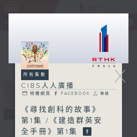
ENG
/
簡
×
全新 RTHK On The Go
取得
一手掌握 RTHK 電台、電視節目
X
所有集數
CIBS人人廣播
特備網頁
FACEBOOK
聯絡
CIBS人人廣播
電台直播
《尋找創科的故事》
特備網頁
FACEBOOK
聯絡
所有集數
第1集 /《建造群英安
全手冊》第1集