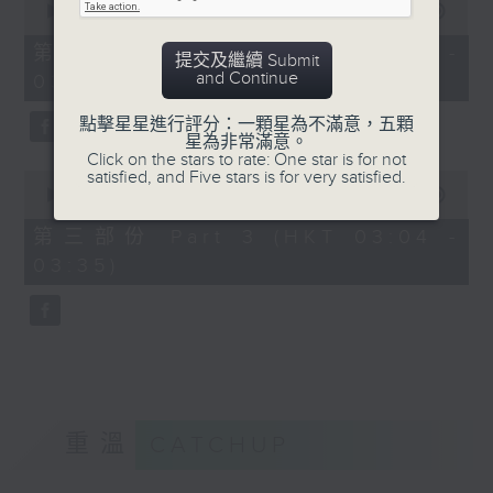
seconds
00:00
56:19
of
56
第二部份 Part 2 (HKT 02:04 -
提交及繼續 Submit
minutes,
and Continue
03:00)
19
seconds
點擊星星進行評分：一顆星為不滿意，五顆
星為非常滿意。
Click on the stars to rate: One star is for not
satisfied, and Five stars is for very satisfied.
0
seconds
00:00
31:09
of
31
第三部份 Part 3 (HKT 03:04 -
minutes,
03:35)
9
seconds
重溫
CATCHUP