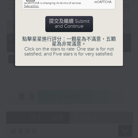
第四個星期六︰余柏盈 (廣西)
江)/ 鄭州樓市新動向---麥漢明
(如當月有)第五個星期六︰岑皓軒（成都）、
（河南）
許業匡（上海）
提交及繼續 Submit
0
and Continue
seconds
00:00
56:00
of
56
08/08/2026 - 足本 Full (HKT
點擊星星進行評分：一顆星為不滿意，五顆
minutes,
逢星期日1600-1700hr，走遍世界各地-
星為非常滿意。
16:04 - 17:00)
0
Click on the stars to rate: One star is for not
第一個星期日︰林海君（瑞士）、蔡基瑋（伊
seconds
satisfied, and Five stars is for very satisfied.
拉克）
第二個星期日︰胡慧沖（泰國）、譚惠清（摩
洛哥）
第三個星期日︰葉婉儀（葡萄牙）、潘昭強
（澳洲）
第四個星期日︰黎慧因（韓國）、沈平（英
重溫
CATCHUP
國）
(如當月有)第五個星期日︰阿Ship（秘
魯）、 陳佩姍（德國）
07 - 08
2026