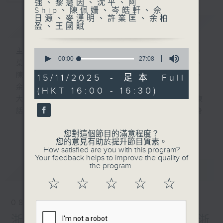
強、黎慧因、沈平、阿
Ship、陳佩姍、岑皓軒、佘
日源、麥漢明、許業匡、余柏
簡介
GIST
盈、王國賦
0
主持人：林海君、蔡基瑋、胡慧沖、譚惠清、
seconds
00:00
27:08
葉婉儀、潘昭強、黎慧因、沈平、阿Ship、
of
27
陳佩姍、岑皓軒、佘日源、麥漢明、許業匡、
15/11/2025 - 足本 Full
minutes,
余柏盈、王國賦
(HKT 16:00 - 16:30)
8
seconds
大城小事邀請旅居不同地域的香港人，以廣東
話為聽眾聲音導航，以感性角度去分享他們身
處國家或城市的文化、生活、社會上的故事。
更多...
您對這個節目的滿意程度？
您的意見有助於提升節目質素。
每集有不同城市既主持聲音導航。
How satisfied are you with this program?
Your feedback helps to improve the quality of
the program.
最新
LATEST
逢星期六1600-1700hr，走遍神州大地-
☆
☆
☆
☆
☆
第一個星期六︰岑皓軒（成都）(一小時)
第二個星期六︰佘日源 (浙江) 、麥漢明 (河
08/08/2026
南)
浙江人暑假外遊---佘日源 (浙
第三個星期六︰許業匡（上海）(一小時)