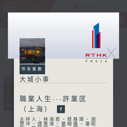
ENG
/
簡
×
全新 RTHK On The Go
取得
一手掌握 RTHK 電台、電視節目
X
所有集數
大城小事
大城小事
電台直播
職業人生---許業匡
所有集數
（上海）
主持人：林海君、蔡基瑋、胡
慧沖、譚惠清、葉婉儀、潘昭
您喜歡這個節目嗎?