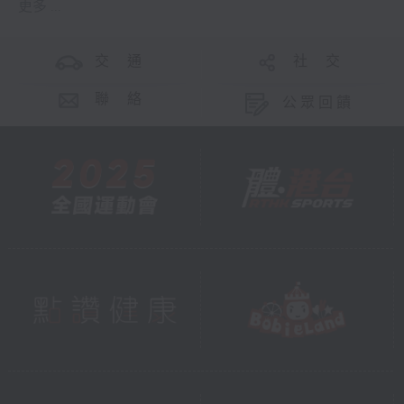
更多 ...
交 通
社 交
聯 絡
公眾回饋