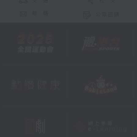
交 通
社 交
聯 絡
公眾回饋