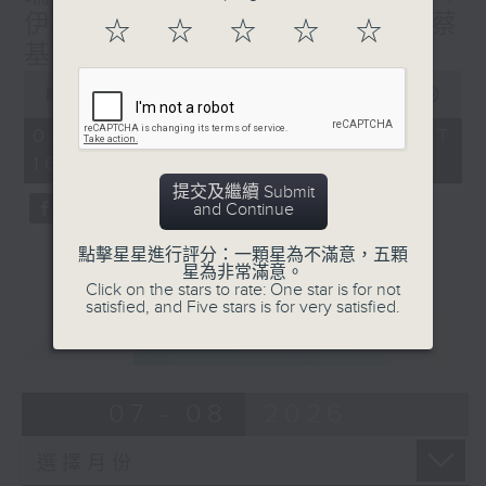
第四個星期六︰余柏盈 (廣西)
伊拉克足球隊世界盃表現---蔡
☆
☆
☆
☆
☆
(如當月有)第五個星期六︰岑皓軒（成都）、
基瑋（伊拉克）
許業匡（上海）
0
seconds
00:00
53:33
of
53
02/08/2026 - 足本 Full (HKT
minutes,
逢星期日1600-1700hr，走遍世界各地-
16:00 - 17:00)
33
第一個星期日︰林海君（瑞士）、蔡基瑋（伊
seconds
提交及繼續 Submit
拉克）
and Continue
第二個星期日︰胡慧沖（泰國）、譚惠清（摩
洛哥）
點擊星星進行評分：一顆星為不滿意，五顆
星為非常滿意。
第三個星期日︰葉婉儀（葡萄牙）、潘昭強
Click on the stars to rate: One star is for not
（澳洲）
satisfied, and Five stars is for very satisfied.
第四個星期日︰黎慧因（韓國）、沈平（英
重溫
CATCHUP
國）
(如當月有)第五個星期日︰阿Ship（秘
魯）、 陳佩姍（德國）
07 - 08
2026