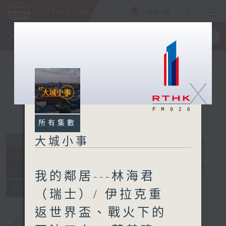
ENG
/
簡
×
全新 RTHK On The Go
取得
一手掌握 RTHK 電台、電視節目
X
所有集數
大城小事
大城小事
電台直播
我的鄰居---林海君
所有集數
（瑞士）/ 伊拉克重
返世界盃、戰火下的
您喜歡這個節目嗎?