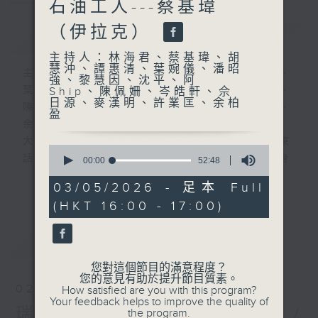
石油工人---蔡基瑋
（伊拉克）
簡介
GIST
主持人：林海君、蔡基瑋、胡
慧沖、譚惠清、葉婉儀、潘昭
主持人：林海君、蔡基瑋、胡慧沖、譚惠清、
強、黎慧因、沈平、阿
葉婉儀、潘昭強、黎慧因、沈平、阿Ship、
Ship、陳佩姍、岑皓軒、佘
日源、麥漢明、許業匡、余柏
陳佩姍、岑皓軒、佘日源、麥漢明、許業匡、
盈
余柏盈
大城小事邀請旅居不同地域的香港人，以廣東
0
話為聽眾聲音導航，以感性角度去分享他們身
seconds
00:00
52:48
of
處國家或城市的文化、生活、社會上的故事。
更多...
52
03/05/2026 - 足本 Full
minutes,
(HKT 16:00 - 17:00)
48
每集有不同城市既主持聲音導航。
seconds
最新
LATEST
逢星期六1600-1700hr，走遍神州大地-
第一個星期六︰岑皓軒（成都）(一小時)
您對這個節目的滿意程度？
第二個星期六︰佘日源 (浙江) 、麥漢明 (河
您的意見有助於提升節目質素。
02/08/2026
How satisfied are you with this program?
南)
Your feedback helps to improve the quality of
瑞士國慶日---林海君（瑞士）/
第三個星期六︰許業匡（上海）(一小時)
the program.