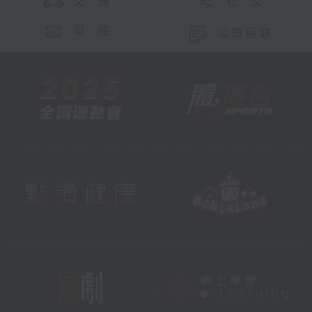
交 通
社 交
聯 絡
公眾回饋