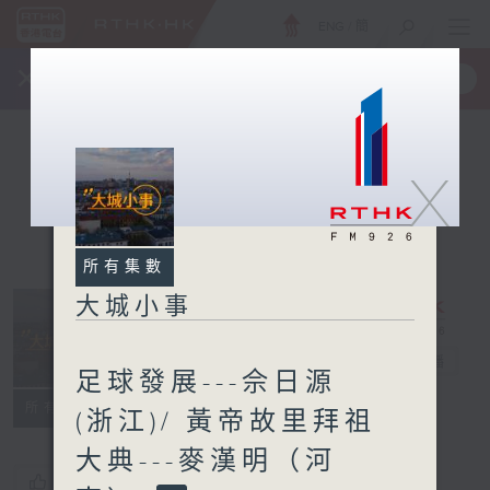
ENG
/
簡
×
全新 RTHK On The Go
取得
一手掌握 RTHK 電台、電視節目
X
所有集數
大城小事
大城小事
電台直播
足球發展---佘日源
所有集數
(浙江)/ 黃帝故里拜祖
大典---麥漢明（河
您喜歡這個節目嗎?