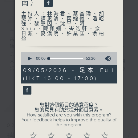
南）
主持人：林海君、蔡基瑋、胡
簡介
GIST
慧沖、譚惠清、葉婉儀、潘昭
強、黎慧因、沈平、阿
Ship、陳佩姍、岑皓軒、佘
主持人：林海君、蔡基瑋、胡慧沖、譚惠清、
日源、麥漢明、許業匡、余柏
盈
葉婉儀、潘昭強、黎慧因、沈平、阿Ship、
陳佩姍、岑皓軒、佘日源、麥漢明、許業匡、
0
余柏盈
seconds
00:00
52:20
大城小事邀請旅居不同地域的香港人，以廣東
of
52
話為聽眾聲音導航，以感性角度去分享他們身
09/05/2026 - 足本 Full
minutes,
處國家或城市的文化、生活、社會上的故事。
(HKT 16:00 - 17:00)
20
更多...
seconds
每集有不同城市既主持聲音導航。
最新
LATEST
您對這個節目的滿意程度？
逢星期六1600-1700hr，走遍神州大地-
您的意見有助於提升節目質素。
第一個星期六︰岑皓軒（成都）(一小時)
How satisfied are you with this program?
Your feedback helps to improve the quality of
第二個星期六︰佘日源 (浙江) 、麥漢明 (河
the program.
02/08/2026
南)
☆
☆
☆
☆
☆
瑞士國慶日---林海君（瑞士）/
第三個星期六︰許業匡（上海）(一小時)