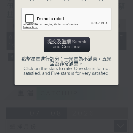
第四個星期六︰余柏盈 (廣西)
伊拉克足球隊世界盃表現---蔡
(如當月有)第五個星期六︰岑皓軒（成都）、
基瑋（伊拉克）
許業匡（上海）
0
seconds
00:00
53:33
of
53
02/08/2026 - 足本 Full (HKT
minutes,
逢星期日1600-1700hr，走遍世界各地-
提交及繼續 Submit
16:00 - 17:00)
33
and Continue
第一個星期日︰林海君（瑞士）、蔡基瑋（伊
seconds
拉克）
點擊星星進行評分：一顆星為不滿意，五顆
第二個星期日︰胡慧沖（泰國）、譚惠清（摩
星為非常滿意。
Click on the stars to rate: One star is for not
洛哥）
satisfied, and Five stars is for very satisfied.
第三個星期日︰葉婉儀（葡萄牙）、潘昭強
（澳洲）
第四個星期日︰黎慧因（韓國）、沈平（英
重溫
CATCHUP
國）
(如當月有)第五個星期日︰阿Ship（秘
魯）、 陳佩姍（德國）
07 - 08
2026