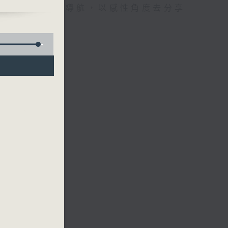
東話為聽眾聲音導航，以感性角度去分享
故事。
)
許業匡（上海）
拉克）
洛哥）