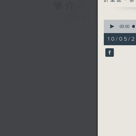
許業匡、余
簡介
GIST
0
seconds
00:00
of
53
10/05/2
minutes,
6
seconds
90%