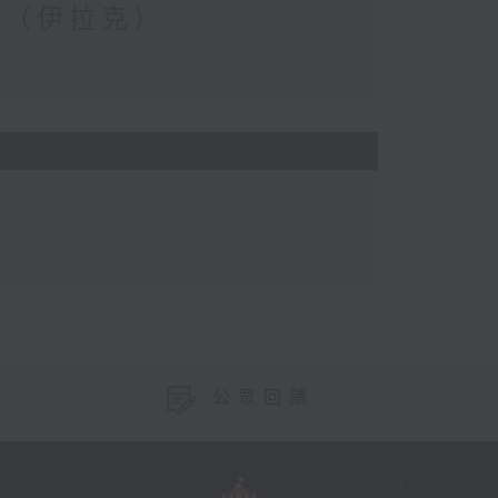
瑋（伊拉克）
公眾回饋