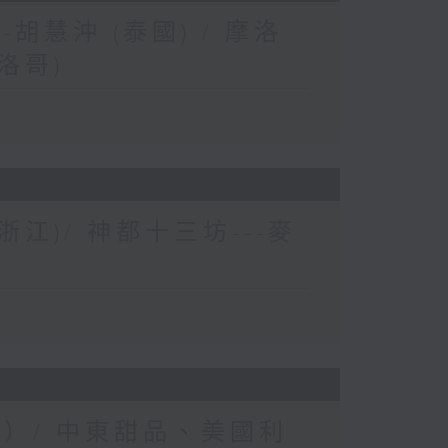
胡慧沖 (泰國) / 摩洛
洛哥)
浙江)/ 神都十三坊---麥
士）/ 中東甜品、美國利