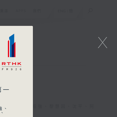
重溫
APPS
我們
ENG
/
簡
X
第一
、葉婉儀、潘昭強、黎慧因、沈平、阿
強、
明、
許業匡、余柏盈