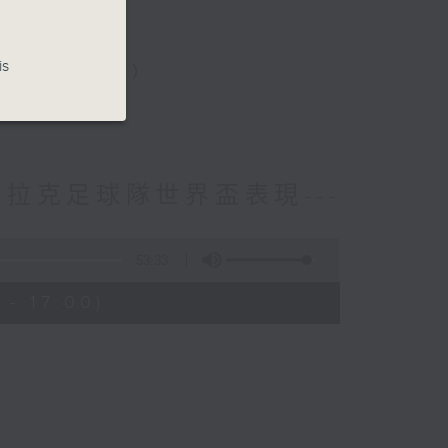
澳洲）
）
is
、 陳佩姍（德國）
伊拉克足球隊世界盃表現---
53:33
- 17:00)