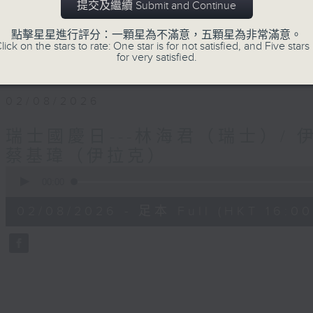
提交及繼續 Submit and Continue
第三個星期日︰葉婉儀（葡萄牙）、潘昭強（
第四個星期日︰黎慧因（韓國）、沈平（英國
點擊星星進行評分：一顆星為不滿意，五顆星為非常滿意。
lick on the stars to rate: One star is for not satisfied, and Five stars 
(如當月有)第五個星期日︰阿Ship（秘魯）
for very satisfied.
02/08/2026
瑞士國慶日---林海君（瑞士）/ 
蔡基瑋（伊拉克）
0
seconds
00:00
of
53
02/08/2026 - 足本 Full (HKT 16:00 
minutes,
33
seconds
Volume
90%