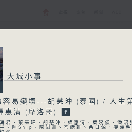
電視
電台
新聞
WEB+
大城小事
大城小事
所有集數
您喜歡這個節目嗎?
容易變壞---胡慧沖 (泰國) / 人生
-譚惠清 (摩洛哥)
主持人：林海君、蔡基瑋、胡慧沖、譚惠清
海君、蔡基瑋、胡慧沖、譚惠清、葉婉儀、潘昭
平、阿Ship、陳佩姍、岑皓軒、佘日源、麥漢
Ship、陳佩姍、岑皓軒、佘日源、麥漢明、