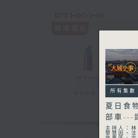
所有集數
電台直播
夏日食物
部車--
主持人：林
黎慧因、沈