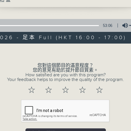
柏盈
大城小事邀請旅居不同地域的香港人，以廣
他們身處國家或城市的文化、生活、社會上的
53:06
每集有不同城市既主持聲音導航。
026 - 足本 Full (HKT 16:00 - 17:00)
逢星期六1600-1700hr，走遍神州大地-
Volume
第一個星期六︰岑皓軒（成都）(一小時)
第二個星期六︰佘日源 (浙江) 、麥漢明 (河南
您對這個節目的滿意程度？
您的意見有助於提升節目質素。
第三個星期六︰許業匡（上海）(一小時)
How satisfied are you with this program?
第四個星期六︰余柏盈 (廣西)
Your feedback helps to improve the quality of the program.
(如當月有)第五個星期六︰岑皓軒（成都）、
☆
☆
☆
☆
☆
逢星期日1600-1700hr，走遍世界各地-
第一個星期日︰林海君（瑞士）、蔡基瑋（伊
第二個星期日︰胡慧沖（泰國）、譚惠清（摩