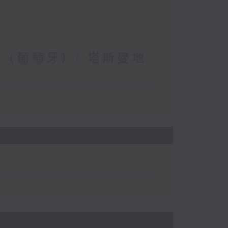
儀（葡萄牙）/ 塔斯曼地
）