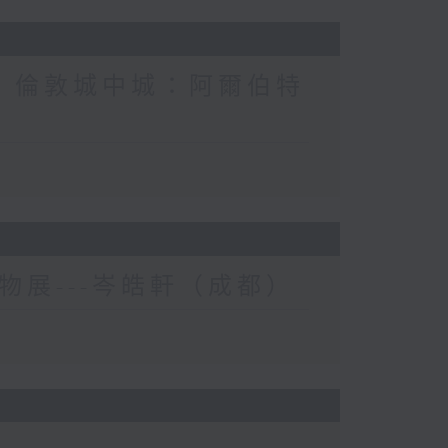
/ 倫敦城中城：阿爾伯特
寵物展---岑皓軒（成都）