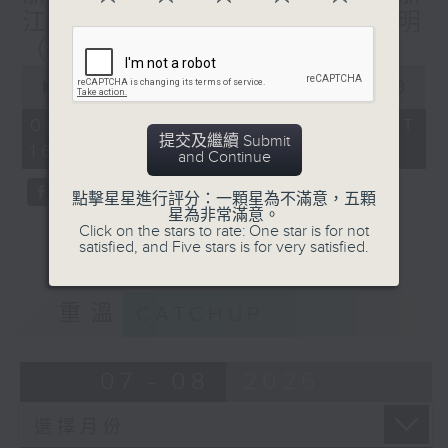
第四個星期六︰余柏盈 (廣西)
江)/ 鄭州樓市新動向---麥漢明
(如當月有)第五個星期六︰岑皓軒（成都）、
（河南）
許業匡（上海）
0
seconds
00:00
52:13
of
52
08/08/2026 - 足本 Full (HKT
minutes,
逢星期日1600-1700hr，走遍世界各地-
提交及繼續 Submit
16:00 - 17:00)
13
and Continue
第一個星期日︰林海君（瑞士）、蔡基瑋（伊
seconds
拉克）
點擊星星進行評分：一顆星為不滿意，五顆
第二個星期日︰胡慧沖（泰國）、譚惠清（摩
星為非常滿意。
Click on the stars to rate: One star is for not
洛哥）
satisfied, and Five stars is for very satisfied.
第三個星期日︰葉婉儀（葡萄牙）、潘昭強
（澳洲）
第四個星期日︰黎慧因（韓國）、沈平（英
重溫
CATCHUP
國）
(如當月有)第五個星期日︰阿Ship（秘
魯）、 陳佩姍（德國）
07 - 08
2026