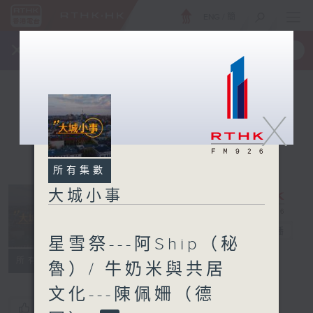
ENG
/
簡
×
全新 RTHK On The Go
取得
一手掌握 RTHK 電台、電視節目
X
所有集數
大城小事
大城小事
電台直播
星雪祭---阿Ship（秘
所有集數
魯）/ 牛奶米與共居
文化---陳佩姍（德
您喜歡這個節目嗎?