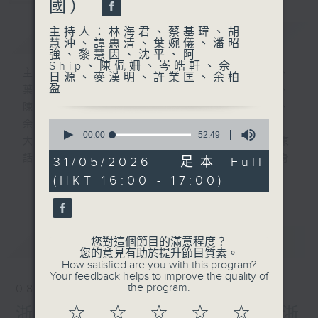
國）
主持人：林海君、蔡基瑋、胡
簡介
GIST
慧沖、譚惠清、葉婉儀、潘昭
強、黎慧因、沈平、阿
Ship、陳佩姍、岑皓軒、佘
主持人：林海君、蔡基瑋、胡慧沖、譚惠清、
日源、麥漢明、許業匡、余柏
盈
葉婉儀、潘昭強、黎慧因、沈平、阿Ship、
陳佩姍、岑皓軒、佘日源、麥漢明、許業匡、
0
余柏盈
seconds
00:00
52:49
大城小事邀請旅居不同地域的香港人，以廣東
of
52
話為聽眾聲音導航，以感性角度去分享他們身
31/05/2026 - 足本 Full
minutes,
處國家或城市的文化、生活、社會上的故事。
(HKT 16:00 - 17:00)
49
更多...
seconds
每集有不同城市既主持聲音導航。
最新
LATEST
您對這個節目的滿意程度？
逢星期六1600-1700hr，走遍神州大地-
您的意見有助於提升節目質素。
第一個星期六︰岑皓軒（成都）(一小時)
How satisfied are you with this program?
Your feedback helps to improve the quality of
第二個星期六︰佘日源 (浙江) 、麥漢明 (河
the program.
08/08/2026
南)
☆
☆
☆
☆
☆
浙江人暑假外遊---佘日源 (浙
第三個星期六︰許業匡（上海）(一小時)