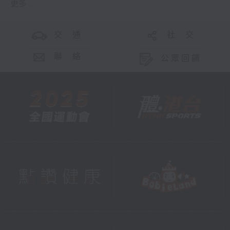
更多 ...
交 通
社 交
聯 絡
公眾回饋