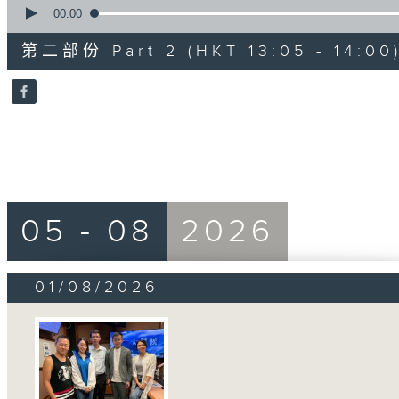
seconds
00:00
of
49
第二部份 Part 2 (HKT 13:05 - 14:00
minutes,
6
seconds
Volume
90%
05 - 08
2026
01/08/2026