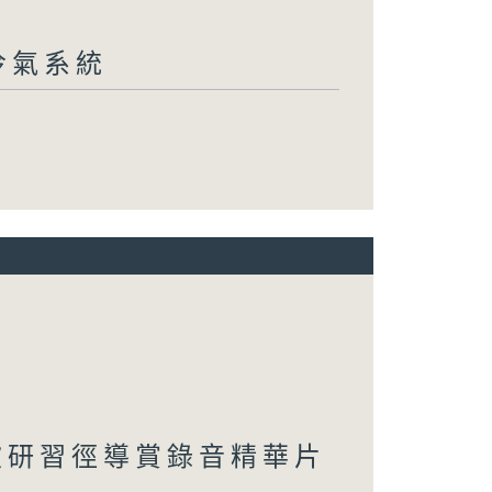
冷氣系統
坡研習徑導賞錄音精華片