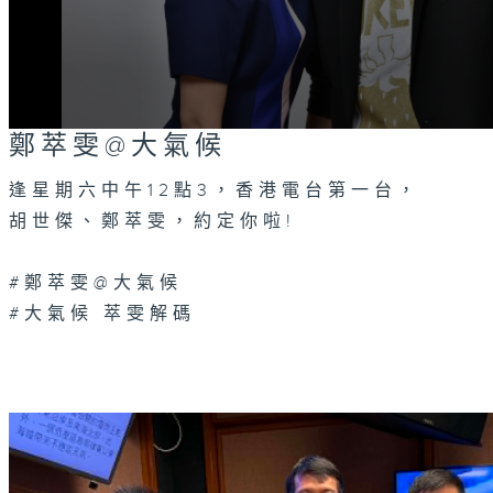
0
鄭萃雯@大氣候
seconds
of
0
逢星期六中午12點3，香港電台第一台，
seconds
Volume
胡世傑、鄭萃雯，約定你啦!
90%
#鄭萃雯@大氣候
#大氣候 萃雯解碼