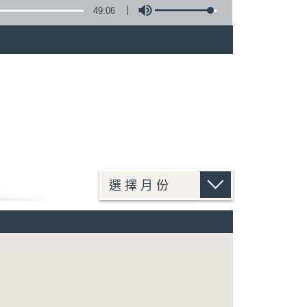
49:06
)