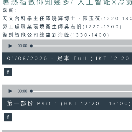
暑熱指數你知幾多/ 人工智能X冷
嘉賓:
天文台科學主任羅曉輝博士、陳玉葆(1220-130
勞工處職業環境衞生師吳志帆(1220-1300)
復創智能公司總監劉海峰(1330-1400)
0
seconds
00:00
of
1
01/08/2026 - 足本 Full (HKT 12:20 
hour,
24
minutes,
36
seconds
Volume
90%
0
seconds
00:00
of
35
第一部份 Part 1 (HKT 12:20 - 13:00)
minutes,
40
seconds
Volume
90%
0