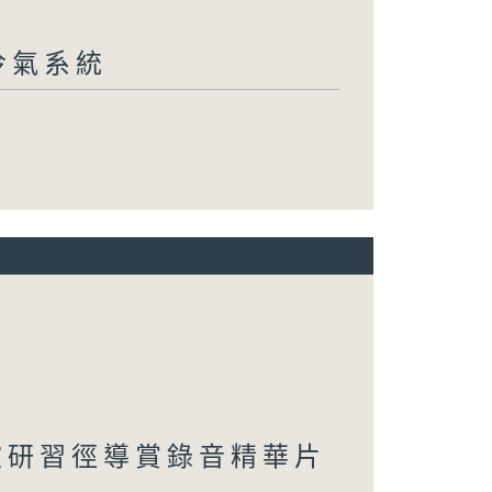
冷氣系統
坡研習徑導賞錄音精華片