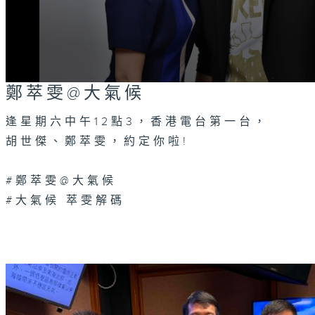
0
鄭萃雯@大氣候
seconds
of
0
逢星期六中午12點3，香港電台第一台，
seconds
Volume
胡世傑、鄭萃雯，約定你啦!
90%
#鄭萃雯@大氣候
#大氣候 萃雯解碼