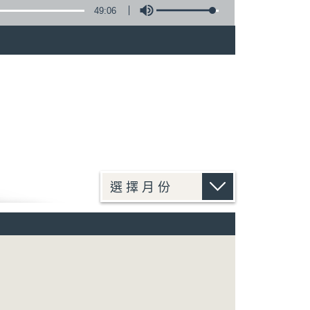
49:06
)