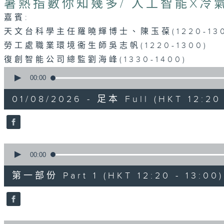
暑熱指數你知幾多/ 人工智能X冷
嘉賓:
天文台科學主任羅曉輝博士、陳玉葆(1220-130
勞工處職業環境衞生師吳志帆(1220-1300)
復創智能公司總監劉海峰(1330-1400)
0
seconds
00:00
of
1
01/08/2026 - 足本 Full (HKT 12:20 
hour,
24
minutes,
36
seconds
Volume
90%
0
seconds
00:00
of
35
第一部份 Part 1 (HKT 12:20 - 13:00)
minutes,
40
seconds
Volume
90%
0