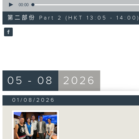
seconds
00:00
of
49
第二部份 Part 2 (HKT 13:05 - 14:00
minutes,
6
seconds
Volume
90%
05 - 08
2026
01/08/2026