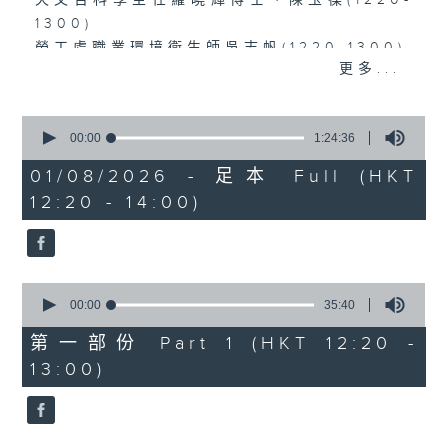
天文台科學主任羅曉輝博士、陳玉葆(1220-
1300)
勞工處職業環境衞生師吳志帆(1220-1300)
更多...
復創智能公司總監劉海峰(1330-1400)
0
seconds
00:00
1:24:36
of
1
01/08/2026 - 足本 Full (HKT
hour,
12:20 - 14:00)
24
minutes,
36
seconds
0
seconds
00:00
35:40
of
35
第一部份 Part 1 (HKT 12:20 -
minutes,
13:00)
40
seconds