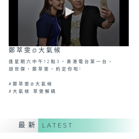
0
鄭萃雯@大氣候
seconds
of
逢星期六中午12點3，香港電台第一台，
0
seconds
胡世傑、鄭萃雯，約定你啦!
#鄭萃雯@大氣候
#大氣候 萃雯解碼
最新
LATEST