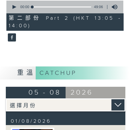
0
seconds
00:00
49:06
of
49
第二部份 Part 2 (HKT 13:05 -
minutes,
14:00)
6
seconds
重溫
CATCHUP
05 - 08
2026
01/08/2026