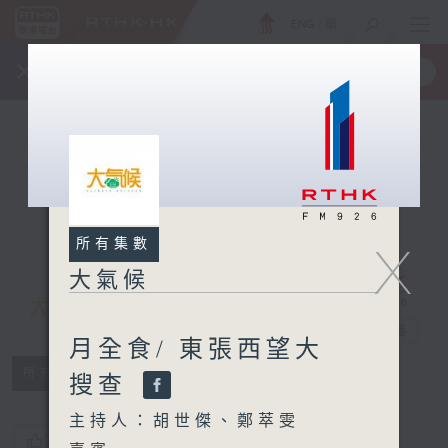
ENG
/
簡
×
全新 RTHK On The Go
取得
一手掌握 RTHK 電台、電視節目
所有集數
X
大氣候
大氣候
電台直播
月全食/ 東張西望大
所有集數
搜查
主持人：胡世傑、鄭萃雯
您喜歡這個節目嗎?