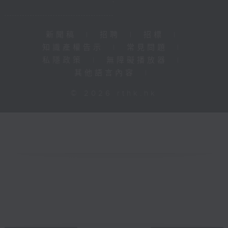
新聞稿
|
招聘
|
招標
|
知識產權告示
|
常見問題
|
私隱政策
|
無障礙播放器
|
其他語言內容
|
© 2026 rthk.hk