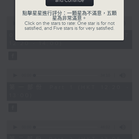
and Continue
更多...
謙(1220-1300)
天文台科學主任蔡振榮、黃浩宜(1330-
點擊星星進行評分：一顆星為不滿意，五顆
1400)
星為非常滿意。
0
Click on the stars to rate: One star is for not
seconds
00:00
1:22:02
satisfied, and Five stars is for very satisfied.
of
1
08/08/2026 - 足本 Full (HKT
hour,
12:20 - 14:00)
22
minutes,
2
seconds
0
seconds
00:00
34:10
of
34
第一部份 Part 1 (HKT 12:20 -
minutes,
13:00)
10
seconds
0
seconds
00:00
48:02
of
48