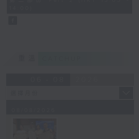
第二部份 Part 2 (HKT 13:05 -
minutes,
14:00)
2
seconds
重溫
CATCHUP
06 - 08
2026
08/08/2026