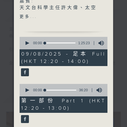
嘉賓:
天文台科學主任許大偉、太空
簡介
GIST
館一級助理館長張頴珊
更多...
(1220-1300)
【全港小學野外大搜查】學界
主持人：胡世傑、鄭萃雯
比賽金獎得主--
香港電台第一台 氣候及環境資訊節目
0
八鄉中心小學團隊(李思浩老
seconds
00:00
1:25:23
of
師、蘇芊穎同學、文思貝同
引言:
1
09/08/2025 - 足本 Full
學、簡䨞仲同學)(1330-
hour,
(HKT 12:20 - 14:00)
25
1400)
全球暖化，迫在眉睫，實為世界一大趨勢。地
minutes,
球村出現這大氣候，香港人應如何面對，又能
23
更多...
seconds
否扭轉?且聽各路人馬分析、分享己見，從而
推己及人、身體力行，前瞻之餘，為地球為我
0
seconds
00:00
36:20
們的下一代盡一點力。
of
最新
LATEST
36
第一部份 Part 1 (HKT
minutes,
12:20 - 13:00)
20
seconds