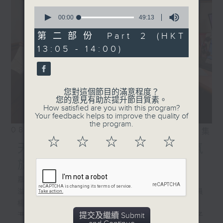
0
seconds
00:00
49:13
of
49
第二部份 Part 2 (HKT
minutes,
13:05 - 14:00)
13
seconds
您對這個節目的滿意程度？
您的意見有助於提升節目質素。
How satisfied are you with this program?
Your feedback helps to improve the quality of
the program.
08/08/2026
相片集
☆
☆
☆
☆
☆
天然染得來不易/ 預測熱帶氣
旋
嘉賓:
溢達集團副董事長兼十如研究院委員會委員
楊敏賢、
提交及繼續 Submit
港大公民社會與治理研究中心項目經理梁子