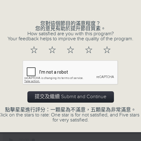
Volume
您對這個節目的滿意程度？
您的意見有助於提升節目質素。
How satisfied are you with this program?
Your feedback helps to improve the quality of the program.
☆
☆
☆
☆
☆
01/08/2026
暑熱指數你知幾多/ 人工智能X冷
提交及繼續 Submit and Continue
嘉賓:
點擊星星進行評分：一顆星為不滿意，五顆星為非常滿意。
天文台科學主任羅曉輝博士、陳玉葆(1220-130
lick on the stars to rate: One star is for not satisfied, and Five stars 
勞工處職業環境衞生師吳志帆(1220-1300)
for very satisfied.
復創智能公司總監劉海峰(1330-1400)
0
seconds
00:00