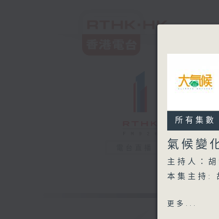
所有集數
氣候變
電台直播
主持人：胡
本集主持:
嘉賓:
更多...
中大社會責