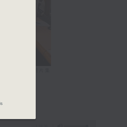
相片集
氣系統
0)
is
1:24:36