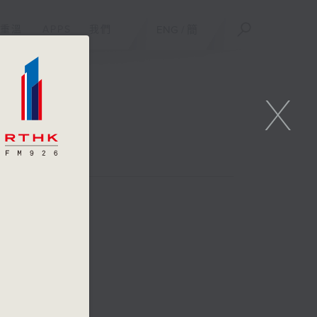
重溫
APPS
我們
ENG
/
簡
X