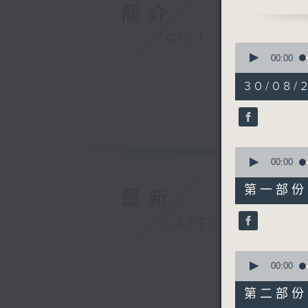
(1220-13
簡介
天文台科學主
GIST
0
seconds
00:00
of
1
30/08/2
hour,
25
minutes,
3
seconds
90%
0
seconds
00:00
of
35
第一部份 P
最新
minutes,
10
seconds
LATEST
90%
0
seconds
00:00
of
50
第二部份 P
minutes,