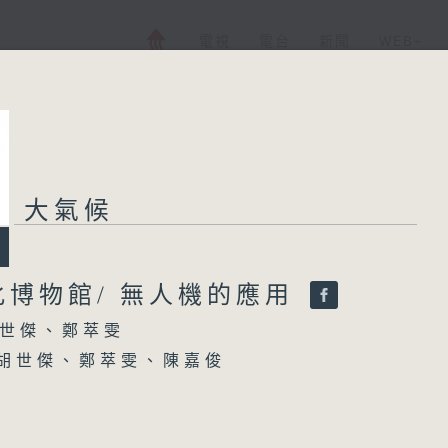
電視
電台
新聞
WEB+
大氣候
大氣候
所有集數
化博物館/ 無人機的應用
世傑、鄭萃雯
您喜歡這個節目嗎?
 胡世傑、鄭萃雯、陳嘉俊
主持人：胡世傑、鄭萃雯
任及可持續發展處氣候教育及行動主管梁沛健
香港電台第一台 氣候及環境資訊節目