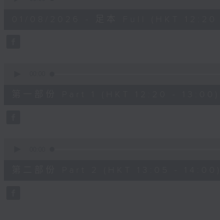
of
1
01/08/2026 - 足本 Full (HKT 12:20 
hour,
24
minutes,
36
seconds
Volume
90%
0
seconds
00:00
of
35
第一部份 Part 1 (HKT 12:20 - 13:00)
minutes,
40
seconds
Volume
90%
0
seconds
00:00
of
49
第二部份 Part 2 (HKT 13:05 - 14:00
minutes,
6
seconds
Volume
90%