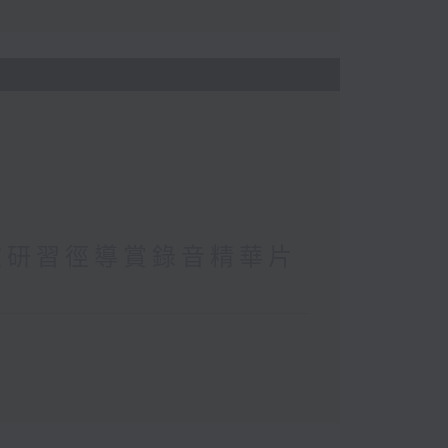
坡研習徑導賞錄音精華片