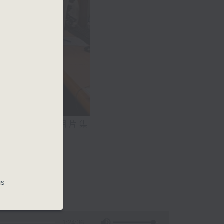
相片集
氣系統
0)
is
1:24:36