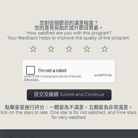
Volume
您對這個節目的滿意程度？
您的意見有助於提升節目質素。
How satisfied are you with this program?
Your feedback helps to improve the quality of the program.
☆
☆
☆
☆
☆
01/08/2026
暑熱指數你知幾多/ 人工智能X冷
提交及繼續 Submit and Continue
嘉賓:
點擊星星進行評分：一顆星為不滿意，五顆星為非常滿意。
天文台科學主任羅曉輝博士、陳玉葆(1220-130
lick on the stars to rate: One star is for not satisfied, and Five stars 
勞工處職業環境衞生師吳志帆(1220-1300)
for very satisfied.
復創智能公司總監劉海峰(1330-1400)
0
seconds
00:00