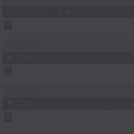
of
1
01/08/2026 - 足本 Full (HKT 12:20 
hour,
24
minutes,
36
seconds
Volume
90%
0
seconds
00:00
of
35
第一部份 Part 1 (HKT 12:20 - 13:00)
minutes,
40
seconds
Volume
90%
0
seconds
00:00
of
49
第二部份 Part 2 (HKT 13:05 - 14:00
minutes,
6
seconds
Volume
90%