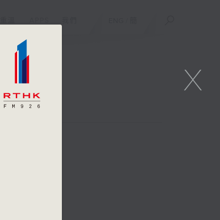
重溫
APPS
我們
ENG
/
簡
X