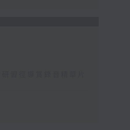
坡研習徑導賞錄音精華片