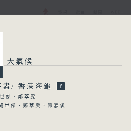
電視
電台
新聞
WEB+
大氣候
大氣候
所有集數
不盡/ 香港海龜
世傑、鄭萃雯
您喜歡這個節目嗎?
 胡世傑、鄭萃雯、陳嘉俊
主持人：胡世傑、鄭萃雯
WEEDsilience創辦人Ivy、Homan(1220-
香港電台第一台 氣候及環境資訊節目