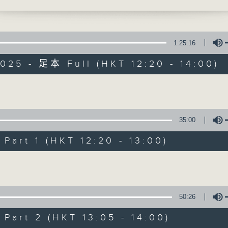
物館海洋探知館主管伍家恩博士(1330-1400)
引言:
1:25:16
全球暖化，迫在眉睫，實為世界一大趨勢。
025 - 足本 Full (HKT 12:20 - 14:00)
對，又能否扭轉?且聽各路人馬分析、分享
餘，為地球為我們的下一代盡一點力。
Volume
35:00
art 1 (HKT 12:20 - 13:00)
Volume
50:26
art 2 (HKT 13:05 - 14:00)