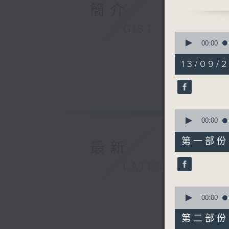
1300)
簡介
香港海事博
GIST
0
seconds
00:00
of
1
13/09/2
hour,
25
minutes,
16
seconds
90%
0
seconds
00:00
of
35
第一部份 P
最新
minutes,
0
seconds
LATEST
90%
0
seconds
00:00
of
50
第二部份 P
minutes,