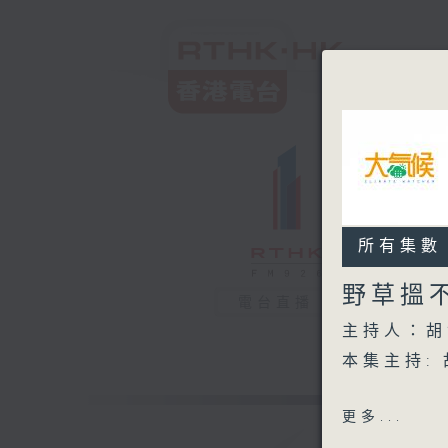
所有集數
野草搵
電台直播
主持人：胡
本集主持:
嘉賓:
更多...
野草調查組織