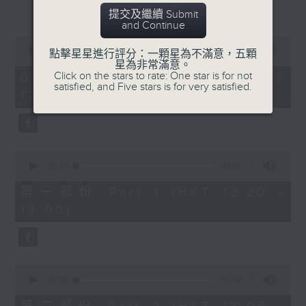
更多...
謙(1220-1300)
提交及繼續 Submit
天文台科學主任蔡振榮、黃浩宜(1330-
and Continue
1400)
0
seconds
00:00
1:34:59
點擊星星進行評分：一顆星為不滿意，五顆
of
星為非常滿意。
1
Click on the stars to rate: One star is for not
08/08/2026 - 足本 Full (HKT
hour,
satisfied, and Five stars is for very satisfied.
12:20 - 14:00)
34
minutes,
59
seconds
0
seconds
00:00
40:00
of
40
第一部份 Part 1 (HKT 12:20 -
minutes,
13:00)
0
seconds
0
seconds
00:00
55:09
of
55