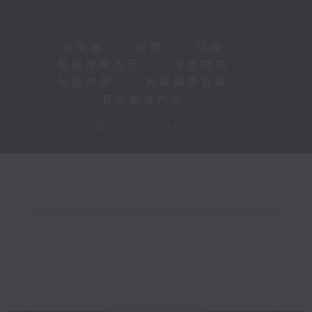
新聞稿
|
招聘
|
招標
|
知識產權告示
|
常見問題
|
私隱政策
|
無障礙播放器
|
其他語言內容
|
© 2026 rthk.hk