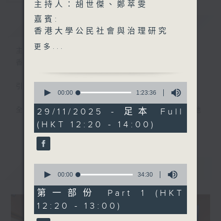
主持人：胡世傑、鄭萃雯
嘉賓:
簡介
GIST
香港大學公民社會與治理研究
中心副總監羅惠儀博士、梅子
更多...
主持人：胡世傑、鄭萃雯
林村代表曾玉安村長(1220-
香港電台第一台 氣候及環境資訊節目
1300)
溫雅婷、譚明慧(1330-
0
引言:
1400)
seconds
00:00
1:23:36
of
1
全球暖化，迫在眉睫，實為世界一大趨勢。地
29/11/2025 - 足本 Full
hour,
球村出現這大氣候，香港人應如何面對，又能
(HKT 12:20 - 14:00)
23
更多...
minutes,
否扭轉?且聽各路人馬分析、分享己見，從而
36
推己及人、身體力行，前瞻之餘，為地球為我
seconds
們的下一代盡一點力。
最新
LATEST
0
seconds
00:00
34:30
of
34
第一部份 Part 1 (HKT
minutes,
12:20 - 13:00)
30
seconds