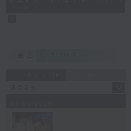
第二部份 Part 2 (HKT 13:05 -
minutes,
14:00)
9
seconds
重溫
CATCHUP
06 - 08
2026
08/08/2026