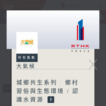
ENG
/
簡
×
全新 RTHK On The Go
取得
一手掌握 RTHK 電台、電視節目
所有集數
X
大氣候
大氣候
電台直播
城鄉共生系列 : 鄉村
所有集數
習俗與生態環境 / 認
識水資源
您喜歡這個節目嗎?