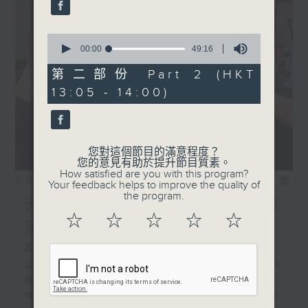
0
seconds
00:00
49:16
of
49
第二部份 Part 2 (HKT
minutes,
13:05 - 14:00)
16
seconds
您對這個節目的滿意程度？
您的意見有助於提升節目質素。
How satisfied are you with this program?
08/08/2026
相片集
Your feedback helps to improve the quality of
the program.
天然染得來不易/ 預測熱帶氣
☆
☆
☆
☆
☆
旋
嘉賓:
溢達集團副董事長兼十如研究院委員會委員
楊敏賢、
港大公民社會與治理研究中心項目經理梁子