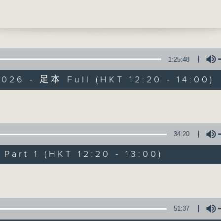
20-1300)
引言:
全球暖化，迫在眉睫，實為世界一大趨勢。
1:25:48
對，又能否扭轉?且聽各路人馬分析、分享
餘，為地球為我們的下一代盡一點力。
026 - 足本 Full (HKT 12:20 - 14:00)
Volume
34:20
art 1 (HKT 12:20 - 13:00)
Volume
51:37