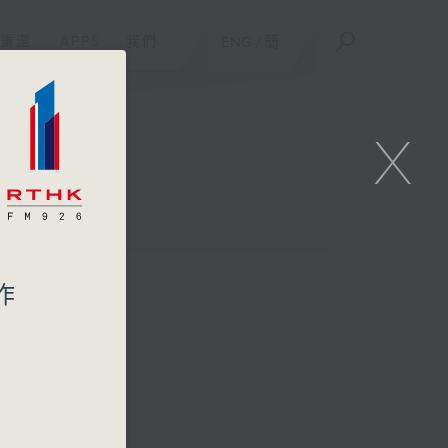
重溫
APPS
我們
ENG
/
簡
X
作
目主