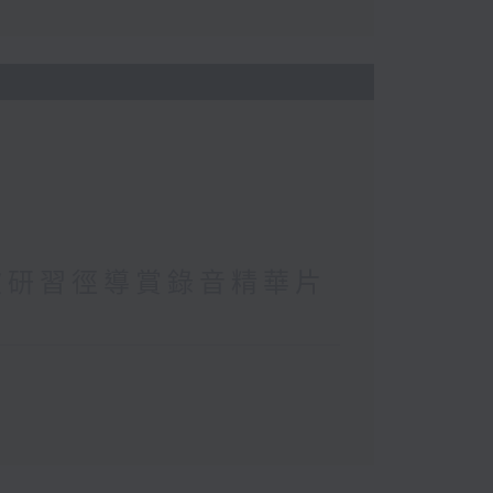
坡研習徑導賞錄音精華片