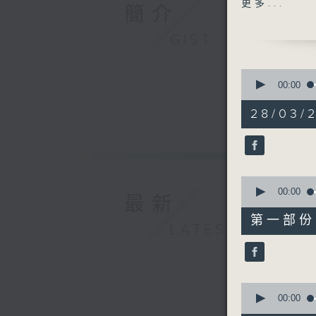
更多...
簡介
任Vito(12
GIST
0
seconds
00:00
of
1
28/03/2
hour,
25
minutes,
48
seconds
90%
0
seconds
00:00
最新
of
34
第一部份 P
minutes,
LATEST
20
seconds
90%
0
seconds
00:00
of