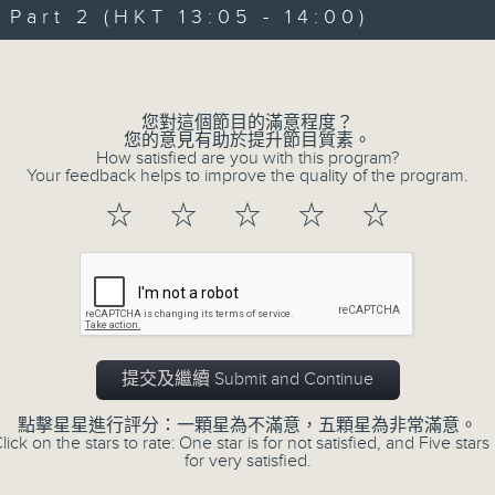
art 2 (HKT 13:05 - 14:00)
Volume
您對這個節目的滿意程度？
您的意見有助於提升節目質素。
How satisfied are you with this program?
Your feedback helps to improve the quality of the program.
☆
☆
☆
☆
☆
01/08/2026
暑熱指數你知幾多/ 人工智能X冷
嘉賓:
提交及繼續 Submit and Continue
天文台科學主任羅曉輝博士、陳玉葆(1220-130
勞工處職業環境衞生師吳志帆(1220-1300)
點擊星星進行評分：一顆星為不滿意，五顆星為非常滿意。
lick on the stars to rate: One star is for not satisfied, and Five stars 
復創智能公司總監劉海峰(1330-1400)
for very satisfied.
0
seconds
00:00