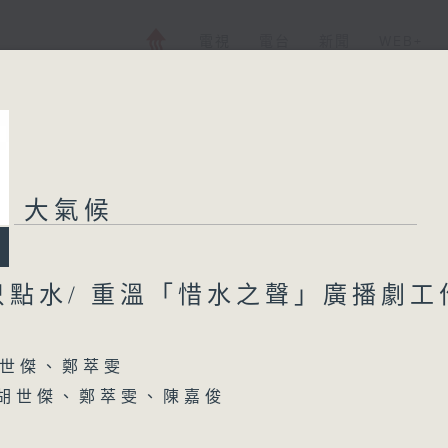
電視
電台
新聞
WEB+
大氣候
大氣候
所有集數
只點水/ 重溫「惜水之聲」廣播劇工
您喜歡這個節目嗎?
世傑、鄭萃雯
 胡世傑、鄭萃雯、陳嘉俊
主持人：胡世傑、鄭萃雯
香港電台第一台 氣候及環境資訊節目
態教育協會---項目及保育經理JinPan、高級項