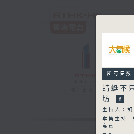
所有集數
蜻蜓不
電台直播
坊
主持人：胡
本集主持:
嘉賓:
香港戶外生