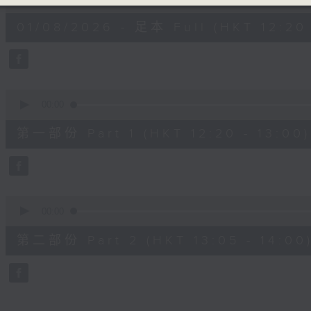
of
1
01/08/2026 - 足本 Full (HKT 12:20 
hour,
24
minutes,
36
seconds
Volume
90%
0
seconds
00:00
of
35
第一部份 Part 1 (HKT 12:20 - 13:00)
minutes,
40
seconds
Volume
90%
0
seconds
00:00
of
49
第二部份 Part 2 (HKT 13:05 - 14:00
minutes,
6
seconds
Volume
90%