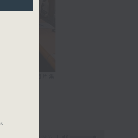
相片集
氣系統
0)
is
1:24:36