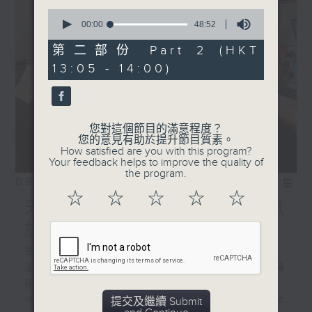
0
seconds
00:00
48:52
of
48
第二部份 Part 2 (HKT
minutes,
13:05 - 14:00)
52
seconds
您對這個節目的滿意程度？
您的意見有助於提升節目質素。
How satisfied are you with this program?
Your feedback helps to improve the quality of
the program.
08/08/2026
相片集
☆
☆
☆
☆
☆
天然染得來不易/ 預測熱帶氣
旋
嘉賓:
溢達集團副董事長兼十如研究院委員會委員
楊敏賢、
提交及繼續 Submit
港大公民社會與治理研究中心項目經理梁子