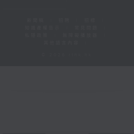
新聞稿
|
招聘
|
招標
|
知識產權告示
|
常見問題
|
私隱政策
|
無障礙播放器
|
其他語言內容
|
© 2026 rthk.hk