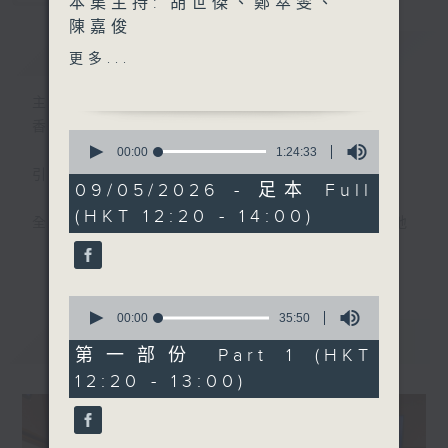
本集主持: 胡世傑、鄭萃雯、
陳嘉俊
簡介
GIST
嘉賓:
更多...
網上版《港產魚類話滄桑》作
者陳少華、主編胡卓豪、施駿
主持人：胡世傑、鄭萃雯
龍(1220-1300)
香港電台第一台 氣候及環境資訊節目
0
香港山藝協會總教練梁梓浩
seconds
00:00
1:24:33
of
(1330-1400)
引言:
1
09/05/2026 - 足本 Full
hour,
(HKT 12:20 - 14:00)
24
全球暖化，迫在眉睫，實為世界一大趨勢。地
minutes,
球村出現這大氣候，香港人應如何面對，又能
33
更多...
seconds
否扭轉?且聽各路人馬分析、分享己見，從而
推己及人、身體力行，前瞻之餘，為地球為我
0
seconds
00:00
35:50
們的下一代盡一點力。
of
最新
LATEST
35
第一部份 Part 1 (HKT
minutes,
12:20 - 13:00)
50
seconds