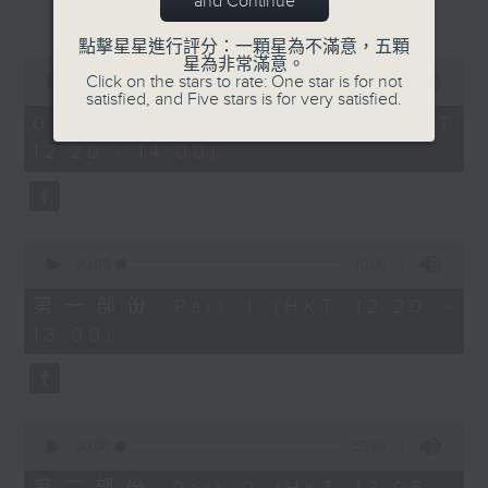
and Continue
更多...
謙(1220-1300)
天文台科學主任蔡振榮、黃浩宜(1330-
點擊星星進行評分：一顆星為不滿意，五顆
1400)
星為非常滿意。
0
Click on the stars to rate: One star is for not
seconds
00:00
1:34:59
satisfied, and Five stars is for very satisfied.
of
1
08/08/2026 - 足本 Full (HKT
hour,
12:20 - 14:00)
34
minutes,
59
seconds
0
seconds
00:00
40:00
of
40
第一部份 Part 1 (HKT 12:20 -
minutes,
13:00)
0
seconds
0
seconds
00:00
55:09
of
55