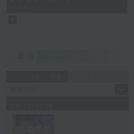
第二部份 Part 2 (HKT 13:05 -
minutes,
14:00)
9
seconds
重溫
CATCHUP
06 - 08
2026
08/08/2026