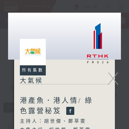
ENG
/
簡
×
全新 RTHK On The Go
取得
一手掌握 RTHK 電台、電視節目
所有集數
X
大氣候
大氣候
電台直播
港產魚．港人情/ 綠
所有集數
色露營秘笈
主持人：胡世傑、鄭萃雯
您喜歡這個節目嗎?