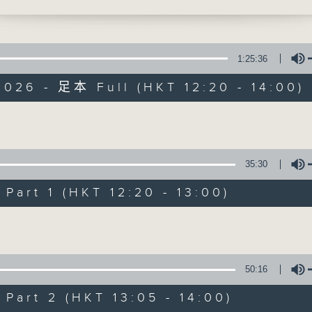
花樂誰家」---
珊、兼職花藝師阿珠(1330-1400)
引言:
1:25:36
全球暖化，迫在眉睫，實為世界一大趨勢。
026 - 足本 Full (HKT 12:20 - 14:00)
對，又能否扭轉?且聽各路人馬分析、分享
餘，為地球為我們的下一代盡一點力。
Volume
35:30
art 1 (HKT 12:20 - 13:00)
Volume
50:16
art 2 (HKT 13:05 - 14:00)