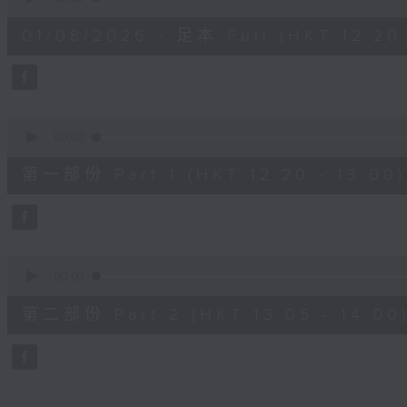
of
1
01/08/2026 - 足本 Full (HKT 12:20 
hour,
24
minutes,
36
seconds
Volume
90%
0
seconds
00:00
of
35
第一部份 Part 1 (HKT 12:20 - 13:00)
minutes,
40
seconds
Volume
90%
0
seconds
00:00
of
49
第二部份 Part 2 (HKT 13:05 - 14:00
minutes,
6
seconds
Volume
90%