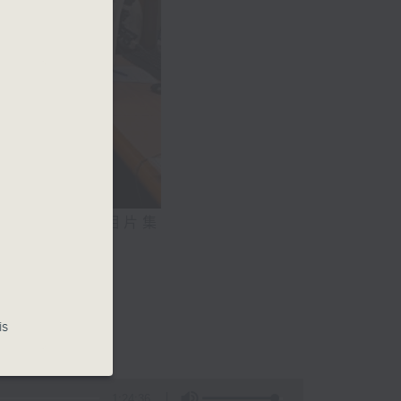
相片集
氣系統
0)
is
1:24:36