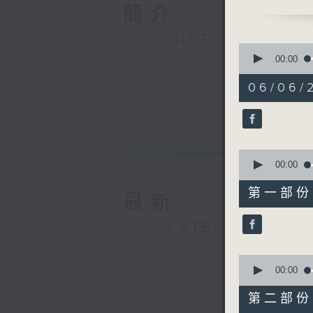
社會企業「
簡介
項目主任徐潔
GIST
0
seconds
00:00
of
1
06/06/2
hour,
25
minutes,
36
seconds
90%
0
seconds
00:00
of
35
第一部份 P
最新
minutes,
30
seconds
LATEST
90%
0
seconds
00:00
of
50
第二部份 P
minutes,