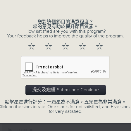
Volume
您對這個節目的滿意程度？
您的意見有助於提升節目質素。
How satisfied are you with this program?
Your feedback helps to improve the quality of the program.
☆
☆
☆
☆
☆
01/08/2026
暑熱指數你知幾多/ 人工智能X冷
提交及繼續 Submit and Continue
嘉賓:
點擊星星進行評分：一顆星為不滿意，五顆星為非常滿意。
天文台科學主任羅曉輝博士、陳玉葆(1220-130
lick on the stars to rate: One star is for not satisfied, and Five stars 
勞工處職業環境衞生師吳志帆(1220-1300)
for very satisfied.
復創智能公司總監劉海峰(1330-1400)
0
seconds
00:00