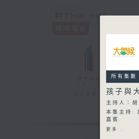
所有集數
孩子與
電台直播
主持人：胡
本集主持:
嘉賓:
香港戶外生
更多...
科技大學社會