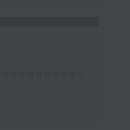
坡研習徑導賞錄音精華片