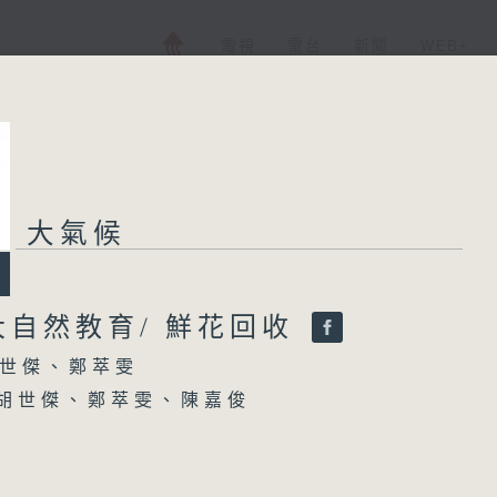
電視
電台
新聞
WEB+
大氣候
大氣候
所有集數
大自然教育/ 鮮花回收
世傑、鄭萃雯
您喜歡這個節目嗎?
 胡世傑、鄭萃雯、陳嘉俊
主持人：胡世傑、鄭萃雯
態教育協會創辦人馬昀祺博士、
科學部談儉邦教授(1220-1300)
香港電台第一台 氣候及環境資訊節目