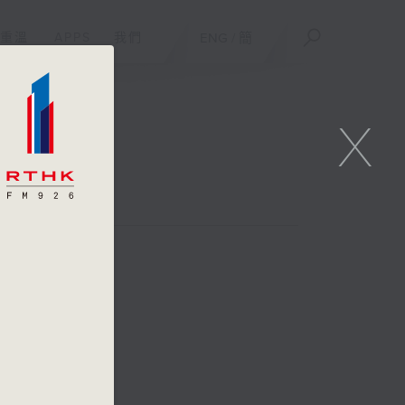
重溫
APPS
我們
ENG
/
簡
X