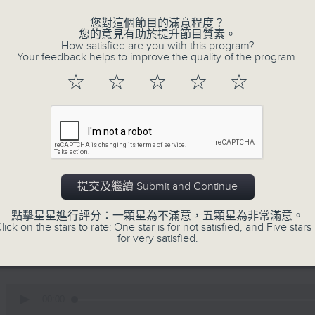
您對這個節目的滿意程度？
您的意見有助於提升節目質素。
How satisfied are you with this program?
Your feedback helps to improve the quality of the program.
☆
☆
☆
☆
☆
03/08/2026
告白氣球：「同你講嘢好攰 」何
書： 「你真係唔明㗎喎」 如何站
0
提交及繼續 Submit and Continue
seconds
00:00
of
1
點擊星星進行評分：一顆星為不滿意，五顆星為非常滿意。
03/08/2026 - 足本 Full (HKT 00:05
hour,
lick on the stars to rate: One star is for not satisfied, and Five stars 
51
for very satisfied.
minutes,
0
seconds
Volume
90%
0
seconds
00:00
of