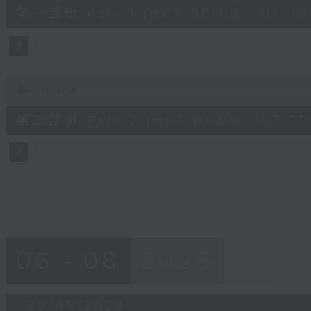
55
第一部份 Part 1 (HKT 00:05 - 01:00
minutes,
10
seconds
Volume
90%
0
seconds
00:00
of
56
第二部份 Part 2 (HKT 01:04 - 02:00
minutes,
9
seconds
Volume
90%
06 - 08
2026
03/08/2026