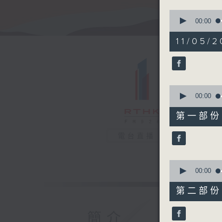
0
seconds
00:00
of
1
11/05/2
hour,
51
minutes,
0
seconds
90%
0
seconds
00:00
of
55
第一部份 P
minutes,
10
seconds
電台直播
90%
0
seconds
00:00
of
56
第二部份 P
minutes,
10
seconds
簡介
90%