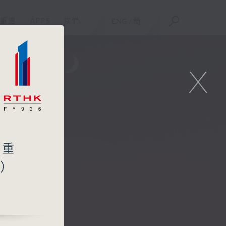
重溫
APPS
我們
ENG
/
簡
X
 重
人）