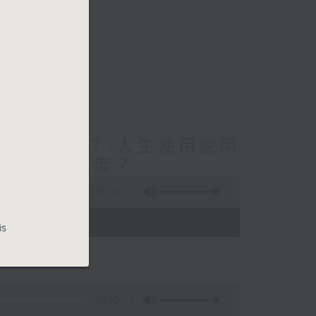
謂有效溝通？/人生使用說明
在他人的角度？
1:51:00
 - 02:00)
is
55:10