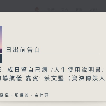
電視
電台
新聞
WEB+
日出前告白
: 成日驚自己病 /人生使用說明書:
導航儀 嘉賓: 蔡文堅（資深傳媒
健儀、張傳義、袁梓珮