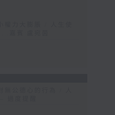
權力大膨脹 / 人生使
..嘉賓:盧宛茵
無公德心的行為 / 人
— 過度提醒