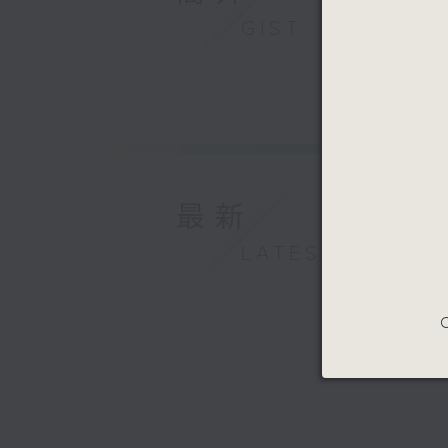
GIST
最新
LATEST
C