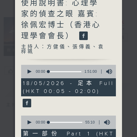
使用說明書: 心理學
家的偵查之眼 嘉賓:
徐佩宏博士（香港心
理學會會長）
日出前告白
電台直播
主持人：方健儀、張傳義、袁
所有集數
梓珮
0
您喜歡這個節目嗎?
seconds
00:00
1:51:00
of
1
18/05/2026 - 足本 Full
hour,
簡介
GIST
(HKT 00:05 - 02:00)
51
minutes,
0
主持人：方健儀、張傳義、袁梓珮
seconds
0
seconds
00:00
55:10
of
55
第一部份 Part 1 (HKT