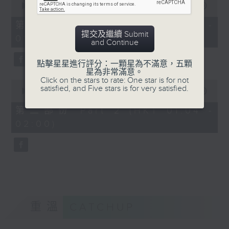
seconds
00:00
55:10
of
55
第一部份 Part 1 (HKT 00:05 -
minutes,
提交及繼續 Submit
01:00)
10
and Continue
seconds
點擊星星進行評分：一顆星為不滿意，五顆
星為非常滿意。
Click on the stars to rate: One star is for not
0
satisfied, and Five stars is for very satisfied.
seconds
00:00
56:09
of
56
第二部份 Part 2 (HKT 01:04 -
minutes,
02:00)
9
seconds
重溫
CATCHUP