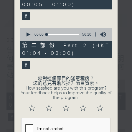
minutes,
00:05 - 01:00)
10
seconds
最新
LATEST
0
seconds
00:00
56:10
of
03/08/2026
56
第二部份 Part 2 (HKT
minutes,
告白氣球：「同你講嘢好攰 」
01:04 - 02:00)
10
何謂有效溝通？/人生使用說明
seconds
書： 「你真係唔明㗎喎」 如何
站在他人的角度？
您對這個節目的滿意程度？
0
您的意見有助於提升節目質素。
seconds
00:00
1:51:00
How satisfied are you with this program?
of
Your feedback helps to improve the quality of
1
03/08/2026 - 足本 Full (HKT
the program.
hour,
00:05 - 02:00)
51
☆
☆
☆
☆
☆
minutes,
0
seconds
0