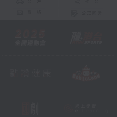
交 通
社 交
聯 絡
公眾回饋