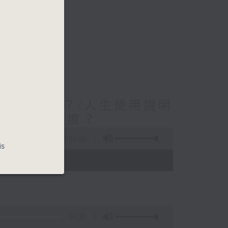
謂有效溝通？/人生使用說明
在他人的角度？
1:51:00
is
 - 02:00)
55:10