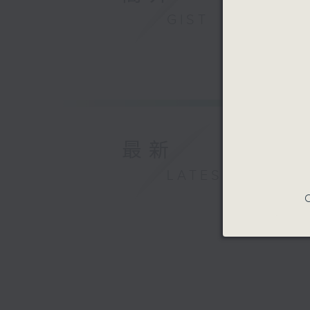
GIST
最新
LATEST
C