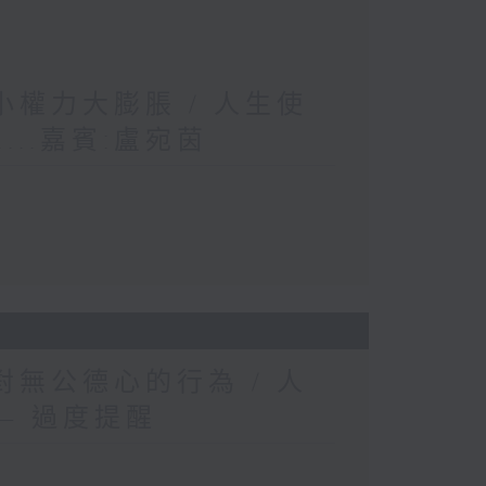
權力大膨脹 / 人生使
..嘉賓:盧宛茵
無公德心的行為 / 人
— 過度提醒