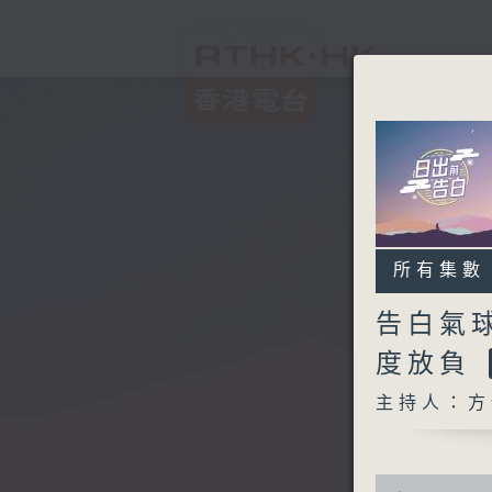
所有集數
告白氣
度放負
主持人：方
0