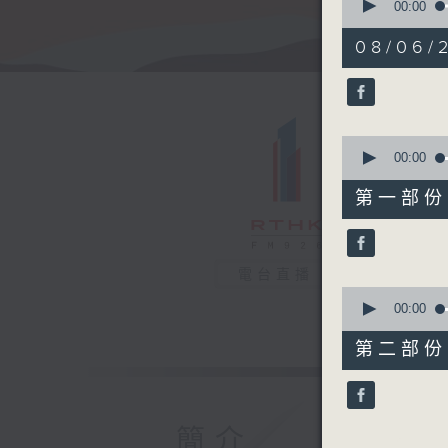
seconds
00:00
of
1
08/06/
hour,
51
minutes,
0
seconds
90%
0
seconds
00:00
of
55
第一部份 P
minutes,
10
seconds
90%
電台直播
0
seconds
00:00
of
56
第二部份 P
minutes,
10
seconds
90%
簡介