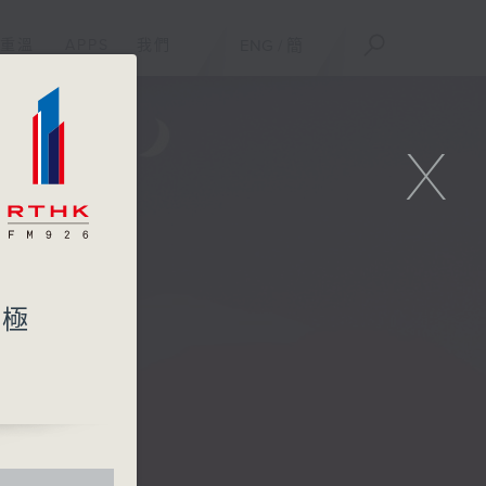
重溫
APPS
我們
ENG
/
簡
X
：極