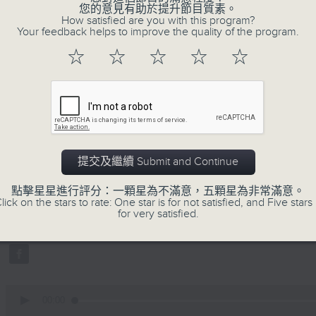
您的意見有助於提升節目質素。
How satisfied are you with this program?
Your feedback helps to improve the quality of the program.
☆
☆
☆
☆
☆
03/08/2026
告白氣球：「同你講嘢好攰 」何
提交及繼續 Submit and Continue
書： 「你真係唔明㗎喎」 如何站
0
點擊星星進行評分：一顆星為不滿意，五顆星為非常滿意。
seconds
00:00
lick on the stars to rate: One star is for not satisfied, and Five stars 
of
for very satisfied.
1
03/08/2026 - 足本 Full (HKT 00:05
hour,
51
minutes,
0
seconds
Volume
90%
0
seconds
00:00
of