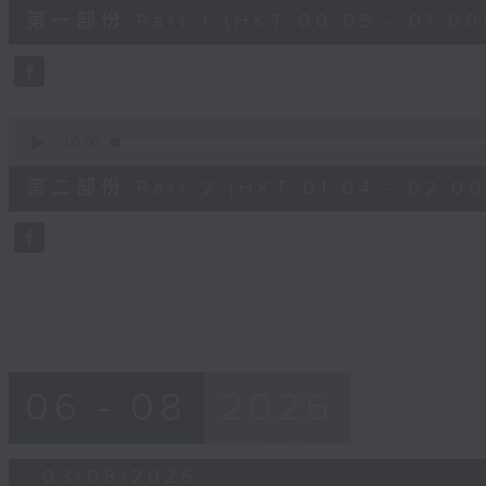
55
第一部份 Part 1 (HKT 00:05 - 01:00
minutes,
10
seconds
Volume
90%
0
seconds
00:00
of
56
第二部份 Part 2 (HKT 01:04 - 02:00
minutes,
9
seconds
Volume
90%
06 - 08
2026
03/08/2026