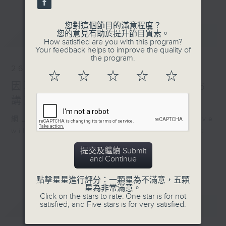
您對這個節目的滿意程度？
最新
您的意見有助於提升節目質素。
LATEST
How satisfied are you with this program?
Your feedback helps to improve the quality of
the program.
26/07/2026
☆
☆
☆
☆
☆
因聯播颱風特備節目，26/7/2026
講東講西暫停，敬請留意
網上直播完畢稍後提供節目重溫。 Archive
will be available after live webcast
提交及繼續 Submit
and Continue
點擊星星進行評分：一顆星為不滿意，五顆
星為非常滿意。
Click on the stars to rate: One star is for not
重溫
satisfied, and Five stars is for very satisfied.
CATCHUP