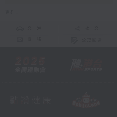
更多 ...
交 通
社 交
聯 絡
公眾回饋