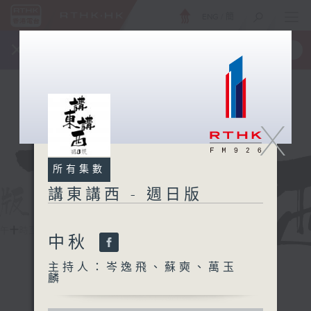
ENG
/
簡
×
全新 RTHK On The Go
取得
一手掌握 RTHK 電台、電視節目
X
所有集數
講東講西 - 週日版
中秋
主持人：岑逸飛、蘇奭、萬玉
麟