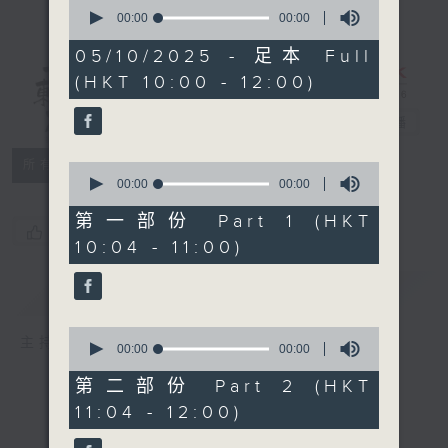
0
seconds
00:00
00:00
of
0
05/10/2025 - 足本 Full
seconds
(HKT 10:00 - 12:00)
講東講西 - 週
日版
電台直播
所有集數
0
seconds
00:00
00:00
of
0
第一部份 Part 1 (HKT
您喜歡這個節目嗎?
seconds
10:04 - 11:00)
簡介
GIST
0
主持人：岑逸飛、蘇奭、萬玉麟
seconds
00:00
00:00
of
0
第二部份 Part 2 (HKT
seconds
11:04 - 12:00)