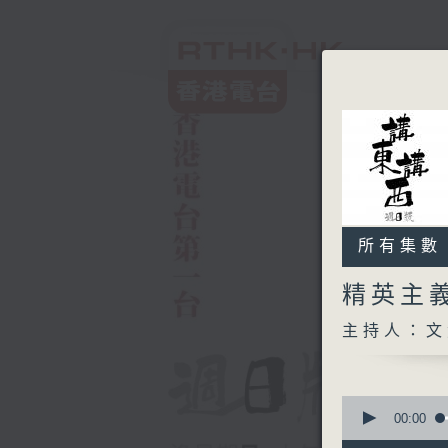
所有集數
精英主
主持人：文
0
seconds
00:00
of