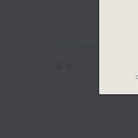
GIST
最新
C
LATEST