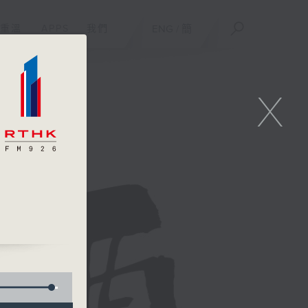
重溫
APPS
我們
ENG
/
簡
X