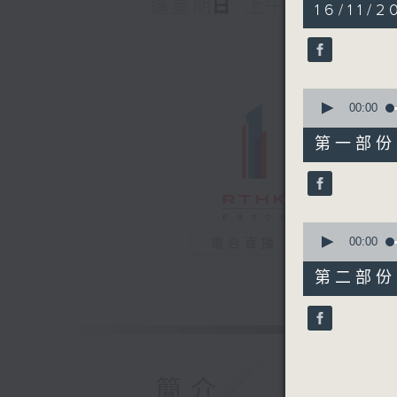
1
16/11/2
hour,
44
minutes,
47
seconds
90%
0
seconds
00:00
of
53
第一部份 P
minutes,
0
seconds
90%
0
seconds
00:00
電台直播
of
51
第二部份 P
minutes,
57
seconds
90%
簡介