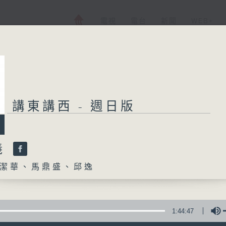
電視
電台
新聞
WEB+
講東講西 - 週日版
義
潔華、馬鼎盛、邱逸
1:44:47