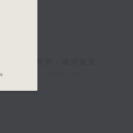
26講東講西暫停，敬請留意
be available after live
is