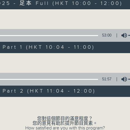
025 - 足本 Full (HKT 10:00 - 12:00)
Volume
53:00
art 1 (HKT 10:04 - 11:00)
講東講西 - 週日版
Volume
所有集數
51:57
您喜歡這個節目嗎?
art 2 (HKT 11:04 - 12:00)
Volume
主持人：文潔華、馬鼎盛、邱逸
您對這個節目的滿意程度？
您的意見有助於提升節目質素。
How satisfied are you with this program?