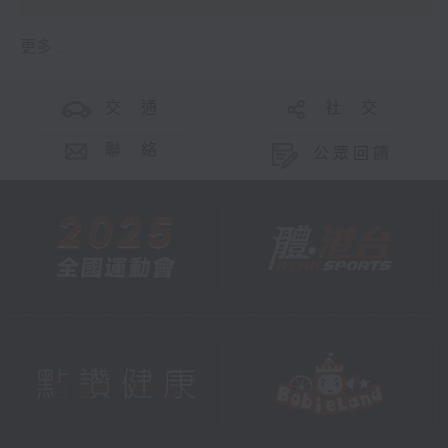
更多 ...
交 通
社 交
聯 絡
公眾回饋