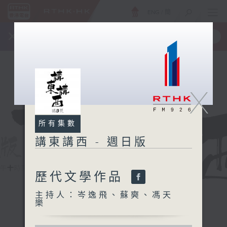
ENG
/
簡
×
全新 RTHK On The Go
取得
一手掌握 RTHK 電台、電視節目
X
所有集數
講東講西 - 週日版
歷代文學作品
主持人：岑逸飛、蘇奭、馮天
樂