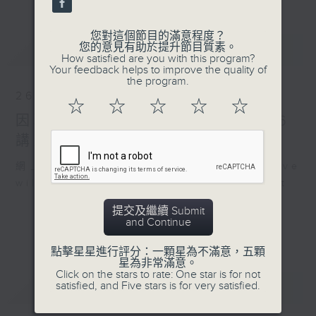
您對這個節目的滿意程度？
最新
您的意見有助於提升節目質素。
LATEST
How satisfied are you with this program?
Your feedback helps to improve the quality of
the program.
26/07/2026
☆
☆
☆
☆
☆
因聯播颱風特備節目，26/7/2026
講東講西暫停，敬請留意
網上直播完畢稍後提供節目重溫。 Archive
will be available after live webcast
提交及繼續 Submit
and Continue
點擊星星進行評分：一顆星為不滿意，五顆
星為非常滿意。
Click on the stars to rate: One star is for not
重溫
satisfied, and Five stars is for very satisfied.
CATCHUP