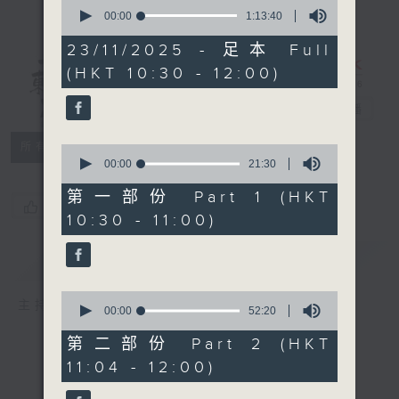
0
seconds
00:00
1:13:40
of
1
23/11/2025 - 足本 Full
hour,
(HKT 10:30 - 12:00)
13
講東講西 - 週
minutes,
40
日版
電台直播
seconds
所有集數
0
seconds
00:00
21:30
of
21
第一部份 Part 1 (HKT
您喜歡這個節目嗎?
minutes,
10:30 - 11:00)
30
seconds
簡介
GIST
0
主持人：岑逸飛、蘇奭、馮天樂
seconds
00:00
52:20
of
52
第二部份 Part 2 (HKT
minutes,
11:04 - 12:00)
20
seconds