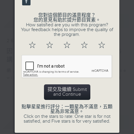
您對這個節目的滿意程度？
最新
您的意見有助於提升節目質素。
LATEST
How satisfied are you with this program?
Your feedback helps to improve the quality of
the program.
26/07/2026
☆
☆
☆
☆
☆
因聯播颱風特備節目，26/7/2026
講東講西暫停，敬請留意
網上直播完畢稍後提供節目重溫。 Archive
will be available after live webcast
提交及繼續 Submit
and Continue
點擊星星進行評分：一顆星為不滿意，五顆
星為非常滿意。
Click on the stars to rate: One star is for not
重溫
satisfied, and Five stars is for very satisfied.
CATCHUP