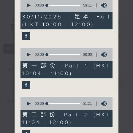
0
seconds
00:00
59:11
of
59
30/11/2025 - 足本 Full
minutes,
(HKT 10:00 - 12:00)
11
講東講西 - 週
seconds
日版
電台直播
所有集數
0
seconds
00:00
08:00
of
8
第一部份 Part 1 (HKT
您喜歡這個節目嗎?
minutes,
10:04 - 11:00)
0
seconds
簡介
GIST
0
主持人：馬鼎盛、海林、萬玉麟
seconds
00:00
51:21
of
51
第二部份 Part 2 (HKT
minutes,
11:04 - 12:00)
21
seconds