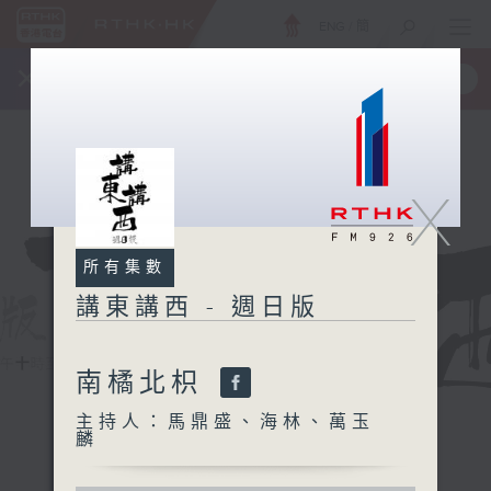
ENG
/
簡
×
全新 RTHK On The Go
取得
一手掌握 RTHK 電台、電視節目
X
所有集數
講東講西 - 週日版
南橘北枳
主持人：馬鼎盛、海林、萬玉
麟