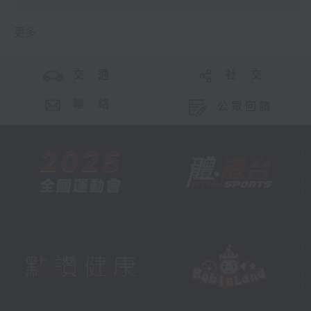
更多 ...
交 通
社 交
聯 絡
公眾回饋