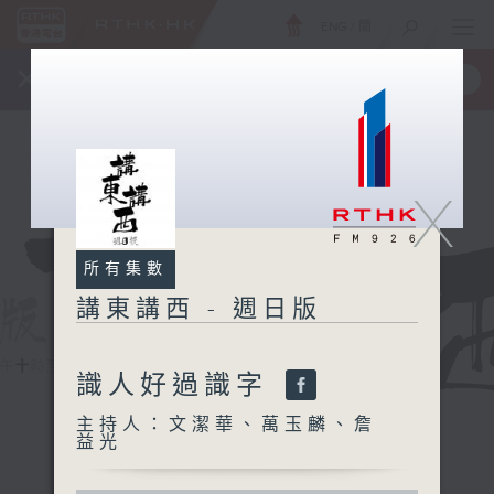
ENG
/
簡
×
全新 RTHK On The Go
取得
一手掌握 RTHK 電台、電視節目
X
所有集數
講東講西 - 週日版
識人好過識字
主持人：文潔華、萬玉麟、詹
益光