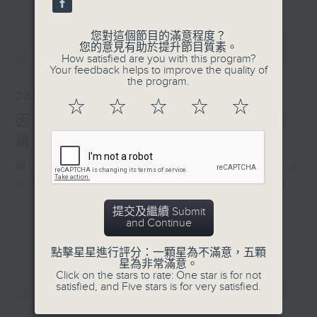
您對這個節目的滿意程度？
最新
您的意見有助於提升節目質素。
LATEST
How satisfied are you with this program?
Your feedback helps to improve the quality of
the program.
26/07/2026
☆
☆
☆
☆
☆
因聯播颱風特備節目，26/7/2026
講東講西暫停，敬請留意
網上直播完畢稍後提供節目重溫。 Archive
will be available after live webcast
提交及繼續 Submit
and Continue
點擊星星進行評分：一顆星為不滿意，五顆
星為非常滿意。
Click on the stars to rate: One star is for not
重溫
satisfied, and Five stars is for very satisfied.
CATCHUP