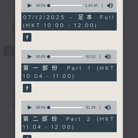
0
seconds
00:00
1:44:40
of
1
07/12/2025 - 足本 Full
hour,
(HKT 10:00 - 12:00)
44
講東講西 - 週
minutes,
40
日版
電台直播
seconds
所有集數
0
seconds
00:00
53:10
of
53
第一部份 Part 1 (HKT
您喜歡這個節目嗎?
minutes,
10:04 - 11:00)
10
seconds
簡介
GIST
0
主持人：文潔華、萬玉麟、詹益光
seconds
00:00
51:39
of
51
第二部份 Part 2 (HKT
minutes,
11:04 - 12:00)
39
seconds