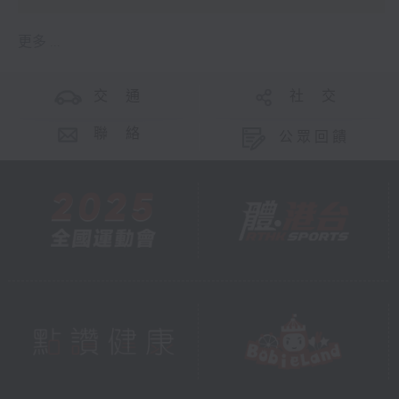
更多 ...
交 通
社 交
聯 絡
公眾回饋