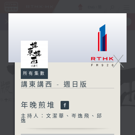
ENG
/
簡
×
全新 RTHK On The Go
取得
一手掌握 RTHK 電台、電視節目
X
所有集數
講東講西 - 週日版
年晚煎堆
主持人：文潔華、岑逸飛、邱
逸