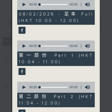
0
seconds
00:00
00:00
of
0
08/02/2026 - 足本 Full
seconds
(HKT 10:00 - 12:00)
講東講西 - 週
日版
電台直播
所有集數
0
seconds
00:00
00:00
of
0
第一部份 Part 1 (HKT
您喜歡這個節目嗎?
seconds
10:04 - 11:00)
簡介
GIST
0
主持人：文潔華、岑逸飛、邱逸
seconds
00:00
00:00
of
0
第二部份 Part 2 (HKT
seconds
11:04 - 12:00)