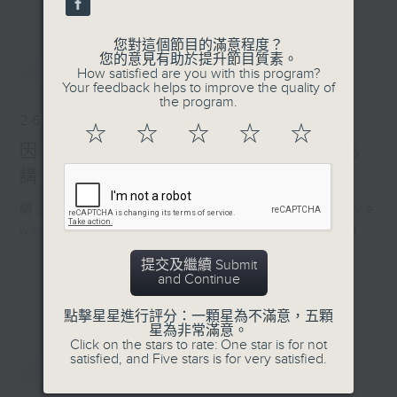
您對這個節目的滿意程度？
最新
您的意見有助於提升節目質素。
LATEST
How satisfied are you with this program?
Your feedback helps to improve the quality of
the program.
26/07/2026
☆
☆
☆
☆
☆
因聯播颱風特備節目，26/7/2026
講東講西暫停，敬請留意
網上直播完畢稍後提供節目重溫。 Archive
will be available after live webcast
提交及繼續 Submit
and Continue
點擊星星進行評分：一顆星為不滿意，五顆
星為非常滿意。
Click on the stars to rate: One star is for not
重溫
satisfied, and Five stars is for very satisfied.
CATCHUP