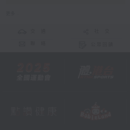
更多 ...
交 通
社 交
聯 絡
公眾回饋