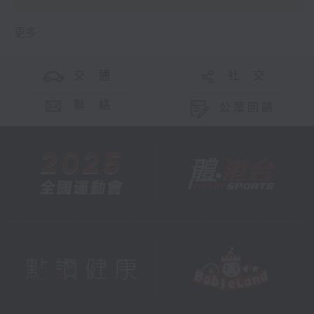
更多 ...
交 通
社 交
聯 絡
公眾回饋