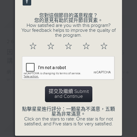
您對這個節目的滿意程度？
最新
您的意見有助於提升節目質素。
LATEST
How satisfied are you with this program?
Your feedback helps to improve the quality of
the program.
26/07/2026
☆
☆
☆
☆
☆
因聯播颱風特備節目，26/7/2026
講東講西暫停，敬請留意
網上直播完畢稍後提供節目重溫。 Archive
will be available after live webcast
提交及繼續 Submit
and Continue
點擊星星進行評分：一顆星為不滿意，五顆
星為非常滿意。
Click on the stars to rate: One star is for not
重溫
satisfied, and Five stars is for very satisfied.
CATCHUP