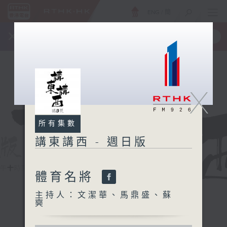
ENG
/
簡
×
全新 RTHK On The Go
取得
一手掌握 RTHK 電台、電視節目
X
所有集數
講東講西 - 週日版
體育名將
主持人：文潔華、馬鼎盛、蘇
奭