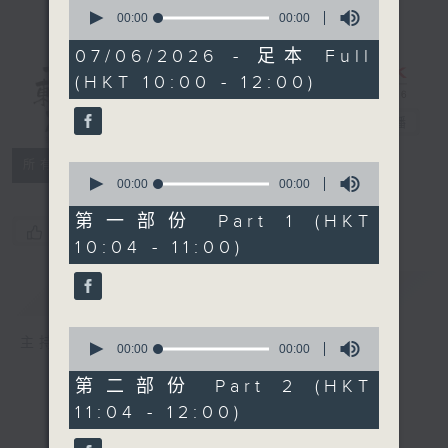
0
seconds
00:00
00:00
of
0
07/06/2026 - 足本 Full
seconds
(HKT 10:00 - 12:00)
講東講西 - 週
日版
電台直播
所有集數
0
seconds
00:00
00:00
of
0
第一部份 Part 1 (HKT
您喜歡這個節目嗎?
seconds
10:04 - 11:00)
簡介
GIST
0
主持人：文潔華、馬鼎盛、蘇奭
seconds
00:00
00:00
of
0
第二部份 Part 2 (HKT
seconds
11:04 - 12:00)