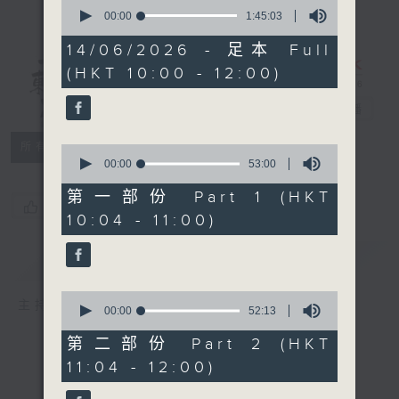
0
seconds
00:00
1:45:03
of
1
14/06/2026 - 足本 Full
hour,
(HKT 10:00 - 12:00)
45
講東講西 - 週
minutes,
3
日版
電台直播
seconds
所有集數
0
seconds
00:00
53:00
of
53
第一部份 Part 1 (HKT
您喜歡這個節目嗎?
minutes,
10:04 - 11:00)
0
seconds
簡介
GIST
0
主持人：文潔華、馬恩賜、海林
seconds
00:00
52:13
of
52
第二部份 Part 2 (HKT
minutes,
11:04 - 12:00)
13
seconds