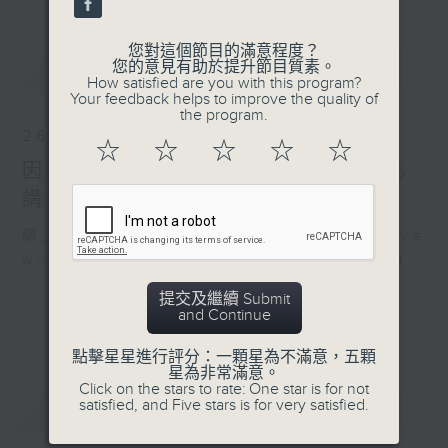
您對這個節目的滿意程度？
最新
您的意見有助於提升節目質素。
LATEST
How satisfied are you with this program?
Your feedback helps to improve the quality of
the program.
26/07/2026
☆
☆
☆
☆
☆
因聯播颱風特備節目，26/7/2026
講東講西暫停，敬請留意
網上直播完畢稍後提供節目重溫。 Archive
will be available after live webcast
提交及繼續 Submit
and Continue
點擊星星進行評分：一顆星為不滿意，五顆
星為非常滿意。
Click on the stars to rate: One star is for not
重溫
satisfied, and Five stars is for very satisfied.
CATCHUP