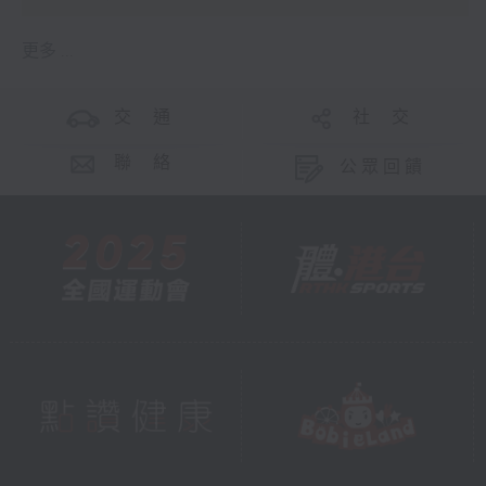
更多 ...
交 通
社 交
聯 絡
公眾回饋