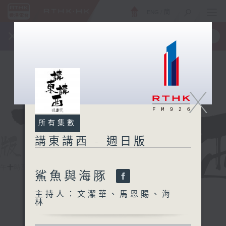
ENG
/
簡
×
全新 RTHK On The Go
取得
一手掌握 RTHK 電台、電視節目
X
所有集數
講東講西 - 週日版
鯊魚與海豚
主持人：文潔華、馬恩賜、海
林