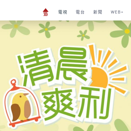
電視
電台
新聞
WEB+