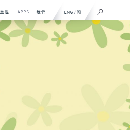
重溫
APPS
我們
ENG
/
簡