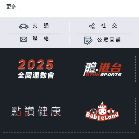
更多 ...
交 通
社 交
聯 絡
公眾回饋