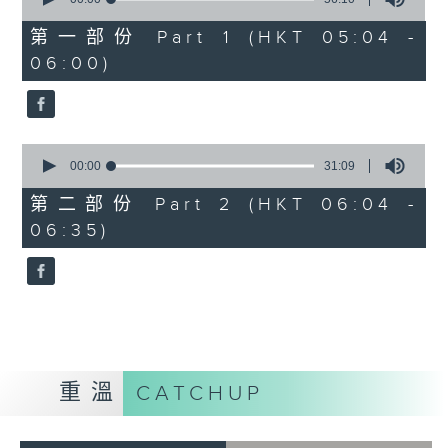
of
56
第一部份 Part 1 (HKT 05:04 -
minutes,
06:00)
10
seconds
0
seconds
00:00
31:09
of
31
第二部份 Part 2 (HKT 06:04 -
minutes,
06:35)
9
seconds
重溫
CATCHUP