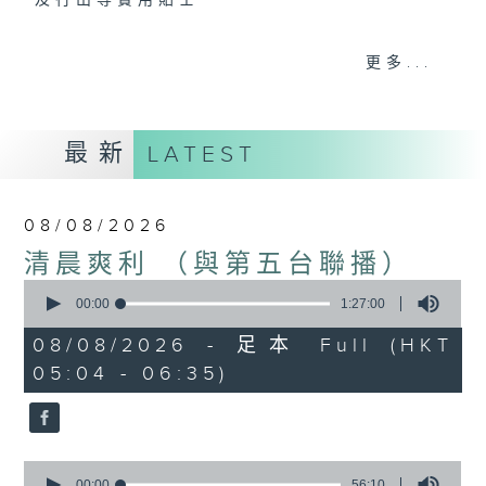
及行山等實用貼士
更多...
清晨爽利之齊齊做早操
最新
LATEST
08/08/2026
清晨爽利 （與第五台聯播）
0
seconds
00:00
1:27:00
of
1
08/08/2026 - 足本 Full (HKT
hour,
05:04 - 06:35)
27
minutes,
0
seconds
0
seconds
00:00
56:10