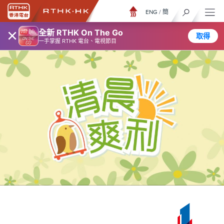
ENG
/
簡
×
全新 RTHK On The Go
取得
一手掌握 RTHK 電台、電視節目