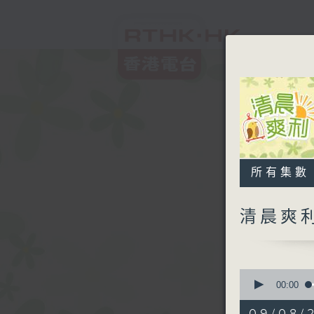
所有集數
清晨爽
0
seconds
00:00
of
1
09/08/