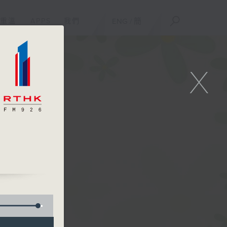
重溫
APPS
我們
ENG
/
簡
X