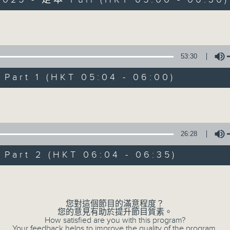
Volume
53:30
art 1 (HKT 05:04 - 06:00)
清晨爽利 （與第
Volume
聯絡
所有集數
26:28
art 2 (HKT 06:04 - 06:35)
您喜歡這個節目嗎?
Volume
「清晨爽利」節目內容豐富，集保健、生活
您對這個節目的滿意程度？
您的意見有助於提升節目質素。
「健健康康在清晨」 由 專業導師教授不同
How satisfied are you with this program?
Your feedback helps to improve the quality of the program.