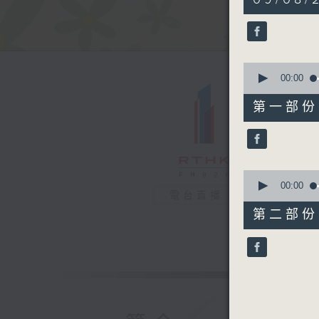
hour,
19
minutes,
48
seconds
90%
0
seconds
00:00
of
53
第一部份 P
minutes,
30
seconds
90%
0
seconds
00:00
電台直播
of
26
第二部份 P
minutes,
28
seconds
90%