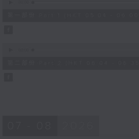
seconds
00:00
of
56
第一部份 Part 1 (HKT 05:04 - 06:00
minutes,
10
seconds
Volume
90%
0
seconds
00:00
of
31
第二部份 Part 2 (HKT 06:04 - 06:35
minutes,
9
seconds
Volume
90%
07 - 08
2026