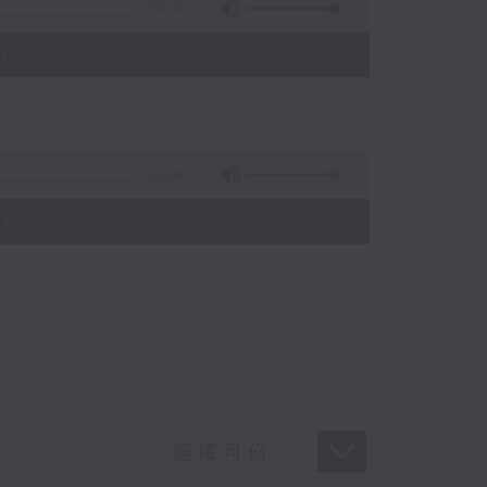
56:10
)
31:09
)