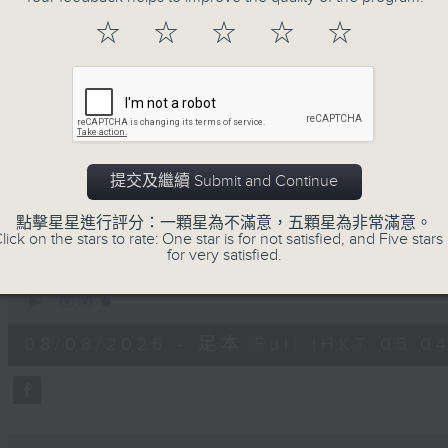
注意的事項 及行山等實用貼士
☆
☆
☆
☆
☆
清晨爽利之齊齊做早操
提交及繼續 Submit and Continue
08/08/2026
點擊星星進行評分：一顆星為不滿意，五顆星為非常滿意。
lick on the stars to rate: One star is for not satisfied, and Five stars 
for very satisfied.
清晨爽利 （與第五台聯播）
0
seconds
00:00
of
1
08/08/2026 - 足本 Full (HKT 05:04
hour,
27
minutes,
0
seconds
Volume
90%
0