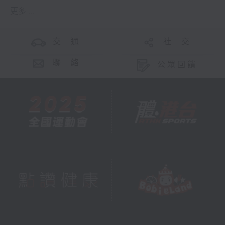
更多 ...
交 通
社 交
聯 絡
公眾回饋