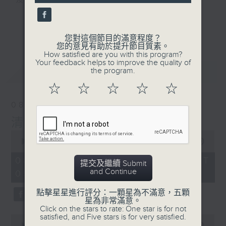
及行山等實用貼士
seconds
更多...
您對這個節目的滿意程度？
您的意見有助於提升節目質素。
How satisfied are you with this program?
清晨爽利之齊齊做早操
Your feedback helps to improve the quality of
最新
LATEST
the program.
☆
☆
☆
☆
☆
08/08/2026
清晨爽利 （與第五台聯播）
0
seconds
00:00
1:27:00
of
1
08/08/2026 - 足本 Full (HKT
提交及繼續 Submit
hour,
and Continue
05:04 - 06:35)
27
minutes,
0
點擊星星進行評分：一顆星為不滿意，五顆
seconds
星為非常滿意。
Click on the stars to rate: One star is for not
satisfied, and Five stars is for very satisfied.
0
seconds
00:00
56:10