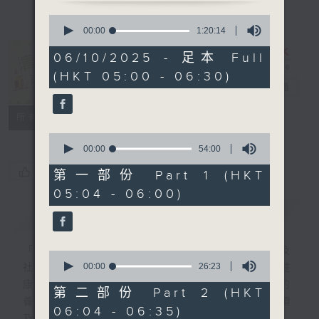
0
seconds
00:00
1:20:14
of
1
06/10/2025 - 足本 Full
hour,
清晨爽利 （與
(HKT 05:00 - 06:30)
20
第五台聯播）
電台直播
minutes,
14
seconds
聯絡
所有集數
0
seconds
00:00
54:00
of
您喜歡這個節目嗎?
54
第一部份 Part 1 (HKT
minutes,
05:04 - 06:00)
0
seconds
簡介
GIST
「清晨爽利」節目內容豐富，集保健、生活及
0
seconds
00:00
26:23
社會資訊等元素於一身。主要環節有：「健健
of
康康在清晨」 由 專業導師教授不同類型的
26
第二部份 Part 2 (HKT
minutes,
養生運動、保健常識、運動時需要注意的事項
06:04 - 06:35)
23