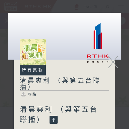
ENG
/
簡
×
全新 RTHK On The Go
取得
一手掌握 RTHK 電台、電視節目
X
所有集數
清晨爽利 （與第五台聯
播）
聯絡
清晨爽利 （與第五台
聯播）