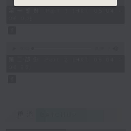
of
56
第一部份 Part 1 (HKT 05:04 -
minutes,
06:00)
10
seconds
0
seconds
00:00
31:09
of
31
第二部份 Part 2 (HKT 06:04 -
minutes,
06:35)
9
seconds
重溫
CATCHUP