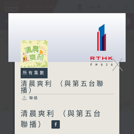
ENG
/
簡
×
全新 RTHK On The Go
取得
一手掌握 RTHK 電台、電視節目
X
所有集數
清晨爽利 （與第五台聯
播）
聯絡
清晨爽利 （與第五台
聯播）