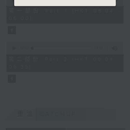
of
52
第一部份 Part 1 (HKT 05:04 -
minutes,
06:00)
20
seconds
0
seconds
00:00
24:58
of
24
第二部份 Part 2 (HKT 06:04 -
minutes,
06:35)
58
seconds
重溫
CATCHUP