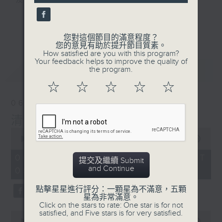
及行山等實用貼士
更多...
您對這個節目的滿意程度？
您的意見有助於提升節目質素。
How satisfied are you with this program?
清晨爽利之齊齊做早操
Your feedback helps to improve the quality of
最新
LATEST
the program.
☆
☆
☆
☆
☆
06/08/2026
清晨爽利 （與第五台聯播）
0
seconds
00:00
1:17:08
of
1
06/08/2026 - 足本 Full (HKT
提交及繼續 Submit
hour,
and Continue
05:00 - 06:30)
17
minutes,
8
點擊星星進行評分：一顆星為不滿意，五顆
seconds
星為非常滿意。
Click on the stars to rate: One star is for not
satisfied, and Five stars is for very satisfied.
0
seconds
00:00
52:20