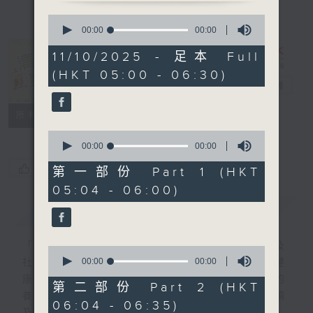
0
seconds
00:00
00:00
of
0
11/10/2025 - 足本 Full
seconds
清晨爽利 （與
(HKT 05:00 - 06:30)
第五台聯播）
電台直播
聯絡
所有集數
0
seconds
00:00
00:00
of
您喜歡這個節目嗎?
0
第一部份 Part 1 (HKT
seconds
05:04 - 06:00)
簡介
GIST
「清晨爽利」節目內容豐富，集保健、生活及
0
seconds
00:00
00:00
社會資訊等元素於一身。主要環節有：「健健
of
康康在清晨」 由 專業導師教授不同類型的
0
第二部份 Part 2 (HKT
seconds
養生運動、保健常識、運動時需要注意的事項
06:04 - 06:35)