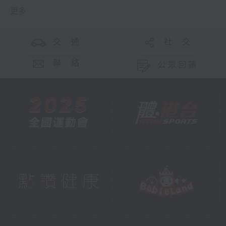
更多 ...
交 通
社 交
聯 絡
公眾回饋