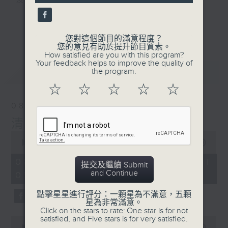
及行山等實用貼士
seconds
更多...
您對這個節目的滿意程度？
您的意見有助於提升節目質素。
How satisfied are you with this program?
清晨爽利之齊齊做早操
Your feedback helps to improve the quality of
最新
LATEST
the program.
☆
☆
☆
☆
☆
08/08/2026
清晨爽利 （與第五台聯播）
0
seconds
00:00
1:16:52
of
1
08/08/2026 - 足本 Full (HKT
提交及繼續 Submit
hour,
and Continue
05:00 - 06:30)
16
minutes,
52
點擊星星進行評分：一顆星為不滿意，五顆
seconds
星為非常滿意。
Click on the stars to rate: One star is for not
satisfied, and Five stars is for very satisfied.
0
seconds
00:00
52:40