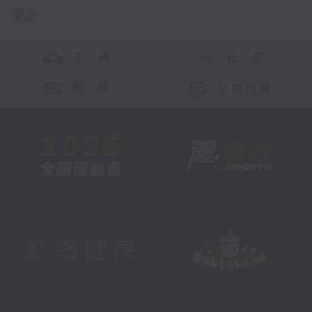
更多 ...
交 通
社 交
聯 絡
公眾回饋