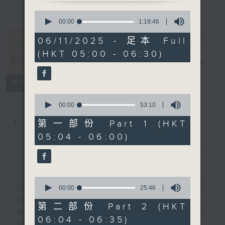
0
seconds
00:00
1:18:46
of
1
06/11/2025 - 足本 Full
hour,
清晨爽利 （與
(HKT 05:00 - 06:30)
18
第五台聯播）
電台直播
minutes,
46
seconds
聯絡
所有集數
0
seconds
00:00
53:10
of
您喜歡這個節目嗎?
53
第一部份 Part 1 (HKT
minutes,
05:04 - 06:00)
10
seconds
簡介
GIST
「清晨爽利」節目內容豐富，集保健、生活及
0
seconds
00:00
25:46
社會資訊等元素於一身。主要環節有：「健健
of
康康在清晨」 由 專業導師教授不同類型的
25
第二部份 Part 2 (HKT
minutes,
養生運動、保健常識、運動時需要注意的事項
06:04 - 06:35)
46