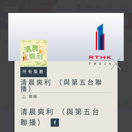
ENG
/
簡
×
全新 RTHK On The Go
取得
一手掌握 RTHK 電台、電視節目
X
所有集數
清晨爽利 （與第五台聯
播）
聯絡
清晨爽利 （與第五台
聯播）