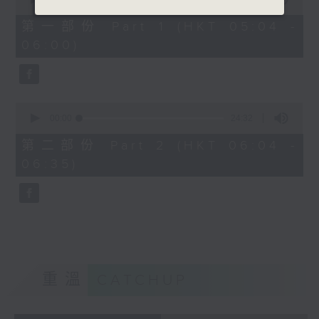
of
52
第一部份 Part 1 (HKT 05:04 -
minutes,
06:00)
40
seconds
0
seconds
00:00
24:32
of
24
第二部份 Part 2 (HKT 06:04 -
minutes,
06:35)
32
seconds
重溫
CATCHUP