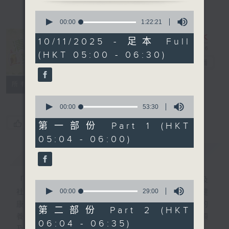
0
seconds
00:00
1:22:21
of
1
10/11/2025 - 足本 Full
hour,
清晨爽利 （與
(HKT 05:00 - 06:30)
22
第五台聯播）
電台直播
minutes,
21
seconds
聯絡
所有集數
0
seconds
00:00
53:30
of
您喜歡這個節目嗎?
53
第一部份 Part 1 (HKT
minutes,
05:04 - 06:00)
30
seconds
簡介
GIST
「清晨爽利」節目內容豐富，集保健、生活及
0
seconds
00:00
29:00
社會資訊等元素於一身。主要環節有：「健健
of
康康在清晨」 由 專業導師教授不同類型的
29
第二部份 Part 2 (HKT
minutes,
養生運動、保健常識、運動時需要注意的事項
06:04 - 06:35)
0