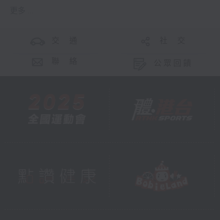
更多 ...
交 通
社 交
聯 絡
公眾回饋