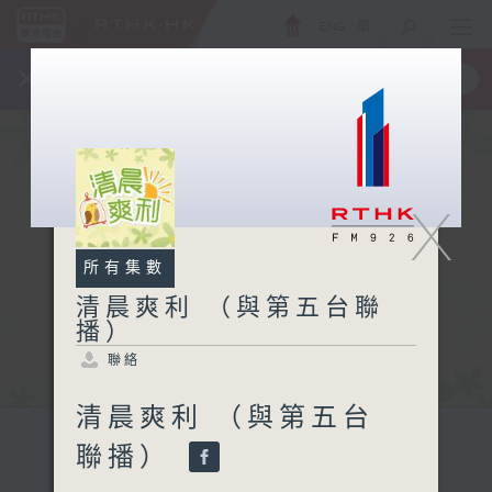
ENG
/
簡
×
全新 RTHK On The Go
取得
一手掌握 RTHK 電台、電視節目
X
所有集數
清晨爽利 （與第五台聯
播）
聯絡
清晨爽利 （與第五台
聯播）