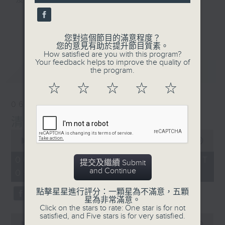
及行山等實用貼士
seconds
更多...
您對這個節目的滿意程度？
您的意見有助於提升節目質素。
How satisfied are you with this program?
清晨爽利之齊齊做早操
Your feedback helps to improve the quality of
最新
LATEST
the program.
☆
☆
☆
☆
☆
06/08/2026
清晨爽利 （與第五台聯播）
0
seconds
00:00
1:26:59
of
1
06/08/2026 - 足本 Full (HKT
提交及繼續 Submit
hour,
and Continue
05:04 - 06:35)
26
minutes,
59
點擊星星進行評分：一顆星為不滿意，五顆
seconds
星為非常滿意。
Click on the stars to rate: One star is for not
satisfied, and Five stars is for very satisfied.
0
seconds
00:00
56:09