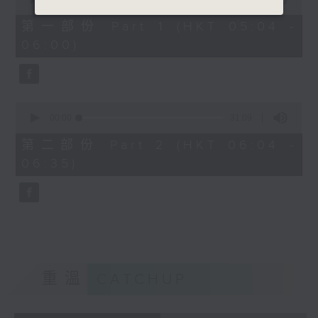
of
56
第一部份 Part 1 (HKT 05:04 -
minutes,
06:00)
9
seconds
0
seconds
00:00
31:09
of
31
第二部份 Part 2 (HKT 06:04 -
minutes,
06:35)
9
seconds
重溫
CATCHUP